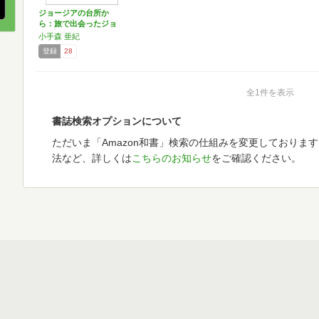
ジョージアの台所か
ら：旅で出会ったジョ
ージア…
小手森 亜紀
登録
28
全1件を表示
書誌検索オプションについて
ただいま「Amazon和書」検索の仕組みを変更しておりま
法など、詳しくは
こちらのお知らせ
をご確認ください。