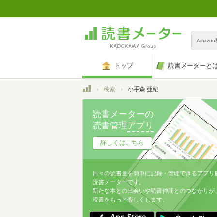
Amazo
トップ
読書メーターと
トップ
検索
小手森 亜紀
読書メーターの
読書管理
アプリ
詳しくはこちら
日々の読書量を簡単に記録・管理できるアプリ
読書メーターです。
新たな本との出会いや読書仲間とのつながりが
読書をもっと楽しくします。