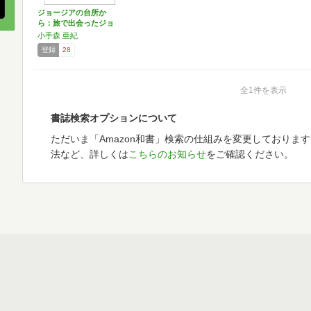
ジョージアの台所か
ら：旅で出会ったジョ
ージア…
小手森 亜紀
登録
28
全1件を表示
書誌検索オプションについて
ただいま「Amazon和書」検索の仕組みを変更しておりま
法など、詳しくは
こちらのお知らせ
をご確認ください。