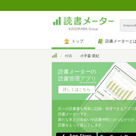
Amazo
トップ
読書メーターと
トップ
検索
小手森 亜紀
読書メーターの
読書管理
アプリ
詳しくはこちら
日々の読書量を簡単に記録・管理できるアプリ
読書メーターです。
新たな本との出会いや読書仲間とのつながりが
読書をもっと楽しくします。