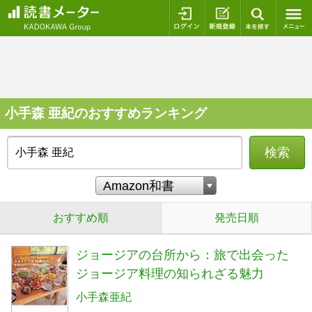
ログイン
新規登録
本を探
小手森 亜紀のおすすめランキング
検索
おすすめ順
発売日順
ジョージアの台所から：旅で出会った
ジョージア料理の知られざる魅力
小手森亜紀