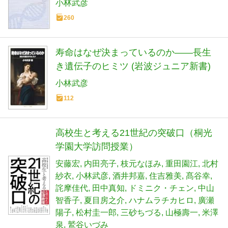
小林武彦
260
寿命はなぜ決まっているのか――長生
き遺伝子のヒミツ (岩波ジュニア新書)
小林武彦
112
高校生と考える21世紀の突破口（桐光
学園大学訪問授業）
安藤宏
内田亮子
枝元なほみ
重田園江
北村
紗衣
小林武彦
酒井邦嘉
住吉雅美
髙谷幸
詫摩佳代
田中真知
ドミニク・チェン
中山
智香子
夏目房之介
ハナムラチカヒロ
廣瀬
陽子
松村圭一郎
三砂ちづる
山極壽一
米澤
泉
鷲谷いづみ