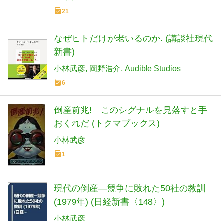
21
なぜヒトだけが老いるのか: (講談社現代
新書)
小林武彦
岡野浩介
Audible Studios
6
倒産前兆!―このシグナルを見落すと手
おくれだ (トクマブックス)
小林武彦
1
現代の倒産―競争に敗れた50社の教訓
(1979年) (日経新書〈148〉)
小林武彦