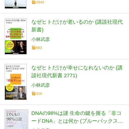
1944
なぜヒトだけが老いるのか (講談社現代
新書)
小林武彦
583
なぜヒトだけが幸せになれないのか (講
談社現代新書 2771)
小林武彦
310
DNAの98%は謎 生命の鍵を握る「非コ
ードDNA」とは何か (ブルーバックス
2034)