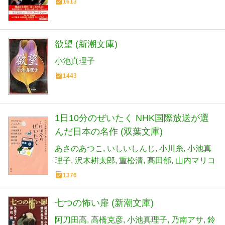
1613
欲望 (新潮文庫)
小池真理子
1443
1日10分のぜいたく NHK国際放送が選
んだ日本の名作 (双葉文庫)
あさのあつこ
いしいしんじ
小川糸
小池真
理子
沢木耕太郎
重松清
髙田郁
山内マリコ
1376
七つの怖い扉 (新潮文庫)
阿刀田高
高橋克彦
小池真理子
乃南アサ
鈴