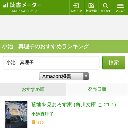
ログイン
新規登録
本を探
小池 真理子のおすすめランキング
検索
おすすめ順
発売日順
墓地を見おろす家 (角川文庫 こ 21-1)
小池真理子
4370