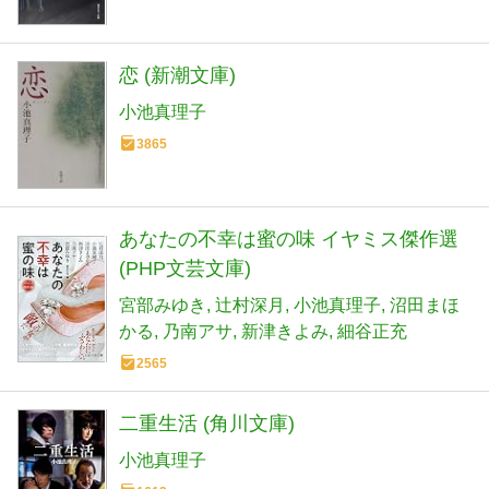
恋 (新潮文庫)
小池真理子
3865
あなたの不幸は蜜の味 イヤミス傑作選
(PHP文芸文庫)
宮部みゆき
辻村深月
小池真理子
沼田まほ
かる
乃南アサ
新津きよみ
細谷正充
2565
二重生活 (角川文庫)
小池真理子