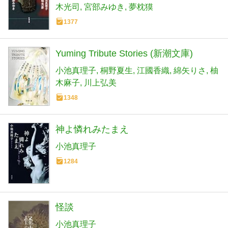
木光司
宮部みゆき
夢枕獏
1377
Yuming Tribute Stories (新潮文庫)
小池真理子
桐野夏生
江國香織
綿矢りさ
柚
木麻子
川上弘美
1348
神よ憐れみたまえ
小池真理子
1284
怪談
小池真理子