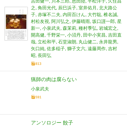
吉田健一
川本三郎
恩田陸
平松洋子
久住昌
之
角田光代
辰巳浜子
室井佑月
北大路公
子
赤塚不二夫
内田百けん
大竹聡
椎名誠
村松友視
阿川弘之
伊藤晴雨
坂口謹一郎
星
新一
小泉武夫
森茉莉
種村季弘
岩城宏之
開高健
千野栄一
小沼丹
田中小実昌
吉田直
哉
立松和平
石堂淑朗
丸山健二
永井龍男
矢口純
佐多稲子
獅子文六
遠藤周作
吉村
昭
長田弘
813
猟師の肉は腐らない
小泉武夫
591
アンソロジー 餃子