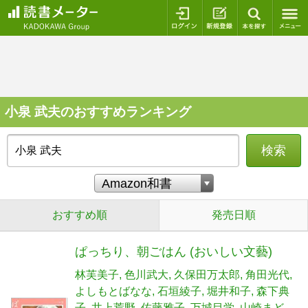
ログイン
新規登録
本を探
小泉 武夫のおすすめランキング
検索
おすすめ順
発売日順
ぱっちり、朝ごはん (おいしい文藝)
林芙美子
色川武大
久保田万太郎
角田光代
よしもとばなな
石垣綾子
堀井和子
森下典
子
井上荒野
佐藤雅子
万城目学
山崎まど