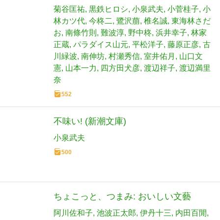
菊谷匡祐
黒鉄ヒロシ
小泉武夫
小菅桂子
小
林カツ代
今柊二
鷺沢萠
椎名誠
東海林さだ
お
南條竹則
難波淳
野中柊
浜井幸子
林家
正蔵
パラダイス山元
平松洋子
藤原正彦
古
川緑波
南伸坊
村瀬秀信
室井佑月
山口文
憲
山本一力
四方田犬彦
渡辺祥子
渡辺満里
奈
552
不味い! (新潮文庫)
小泉武夫
500
ちょこっと、つまみ: おいしい文藝
阿川佐和子
池波正太郎
伊丹十三
内田百閒