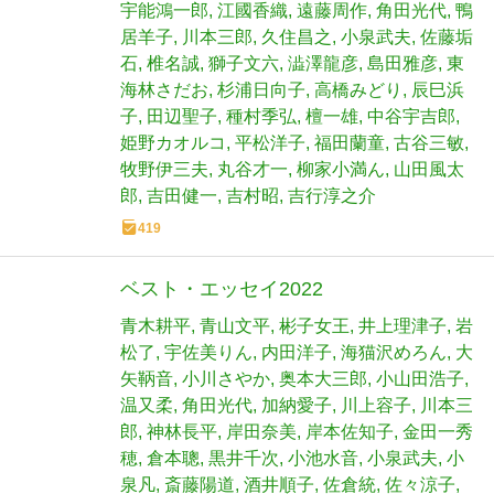
宇能鴻一郎
江國香織
遠藤周作
角田光代
鴨
居羊子
川本三郎
久住昌之
小泉武夫
佐藤垢
石
椎名誠
獅子文六
澁澤龍彦
島田雅彦
東
海林さだお
杉浦日向子
高橋みどり
辰巳浜
子
田辺聖子
種村季弘
檀一雄
中谷宇吉郎
姫野カオルコ
平松洋子
福田蘭童
古谷三敏
牧野伊三夫
丸谷才一
柳家小満ん
山田風太
郎
吉田健一
吉村昭
吉行淳之介
419
ベスト・エッセイ2022
青木耕平
青山文平
彬子女王
井上理津子
岩
松了
宇佐美りん
内田洋子
海猫沢めろん
大
矢鞆音
小川さやか
奥本大三郎
小山田浩子
温又柔
角田光代
加納愛子
川上容子
川本三
郎
神林長平
岸田奈美
岸本佐知子
金田一秀
穂
倉本聰
黒井千次
小池水音
小泉武夫
小
泉凡
斎藤陽道
酒井順子
佐倉統
佐々涼子