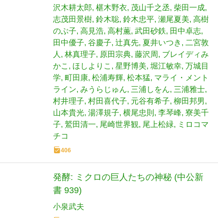
沢木耕太郎
椹木野衣
茂山千之丞
柴田一成
志茂田景樹
鈴木聡
鈴木忠平
瀬尾夏美
高樹
のぶ子
高見浩
高村薫
武田砂鉄
田中卓志
田中優子
谷慶子
辻真先
夏井いつき
二宮敦
人
林真理子
原田宗典
藤沢周
ブレイディみ
かこ
ほしよりこ
星野博美
堀江敏幸
万城目
学
町田康
松浦寿輝
松本猛
マライ・メント
ライン
みうらじゅん
三浦しをん
三浦雅士
村井理子
村田喜代子
元谷有希子
柳田邦男
山本貴光
湯澤規子
横尾忠則
李琴峰
寮美千
子
鷲田清一
尾崎世界観
尾上松緑
ミロコマ
チコ
406
発酵: ミクロの巨人たちの神秘 (中公新
書 939)
小泉武夫