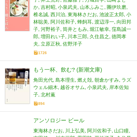
か
吉村昭
小泉武夫
山本ふみこ
團伊玖磨
椎名誠
西川治
東海林さだお
池波正太郎
小
林聡美
阿川佐和子
蜂飼耳
渡辺淳一
向田邦
子
河野裕子
筒井ともみ
堀江敏幸
窪島誠一
郎
増田れい子
川本三郎
久住昌之
徳岡孝
夫
立原正秋
佐野洋子
1726
もう一杯、飲む? (新潮文庫)
角田光代
島本理生
燃え殻
朝倉かすみ
ラズ
ウェル細木
越谷オサム
小泉武夫
岸本佐知
子
北村薫
894
アンソロジー ビール
東海林さだお
川上弘美
阿川佐和子
山口瞳