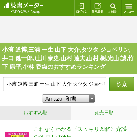
ログイン
新規登録
本を探
小濱 道博,三浦 一生,山下 大介,タツタ ジョベリン,
井口 健一郎,辻󠄀川 泰史,山村 達夫,山村 樹,光山 誠,竹
下 康平,小林 香織のおすすめランキング
検索
おすすめ順
発売日順
これならわかる〈スッキリ図解〉介護