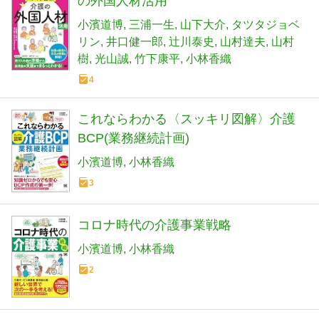
の外国人材活用
小濱道博
三浦一生
山下大介
タツタジョベ
リン
井口健一郎
辻󠄀川泰史
山村達夫
山村
樹
光山誠
竹下康平
小林香織
4
これならわかる〈スッキリ図解〉介護
BCP(業務継続計画)
小濱道博
小林香織
3
コロナ時代の介護事業戦略
小濱道博
小林香織
2