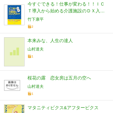
今すぐできる！仕事が変わる！！ＩＣ
Ｔ導入から始める介護施設のＤＸ入門
ガイド ―準備から運用まで徹底解説
竹下康平
―
2
本来みな、人生の達人
山村達夫
1
桜花の露 恋女房は五月の空へ
山村達夫
1
マタニティビクス&アフタービクス