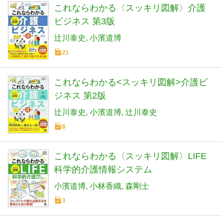
これならわかる〈スッキリ図解〉介護
ビジネス 第3版
辻川泰史
小濱道博
21
これならわかる<スッキリ図解>介護ビ
ジネス 第2版
辻川泰史
小濱道博
辻川泰史
8
これならわかる〈スッキリ図解〉LIFE
科学的介護情報システム
小濱道博
小林香織
森剛士
3