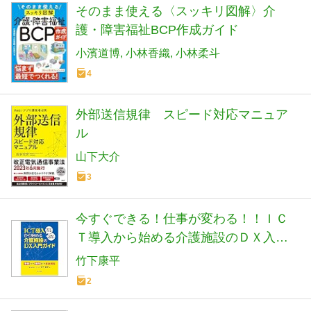
そのまま使える〈スッキリ図解〉介
護・障害福祉BCP作成ガイド
小濱道博
小林香織
小林柔斗
4
外部送信規律 スピード対応マニュア
ル
山下大介
3
今すぐできる！仕事が変わる！！ＩＣ
Ｔ導入から始める介護施設のＤＸ入門
ガイド ―準備から運用まで徹底解説
竹下康平
―
2