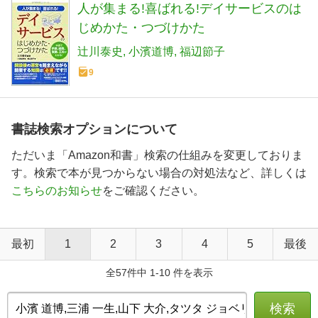
人が集まる!喜ばれる!デイサービスのは
じめかた・つづけかた
辻川泰史
小濱道博
福辺節子
9
書誌検索オプションについて
ただいま「Amazon和書」検索の仕組みを変更しておりま
す。検索で本が見つからない場合の対処法など、詳しくは
こちらのお知らせ
をご確認ください。
最初
1
2
3
4
5
最後
全57件中 1-10 件を表示
検索