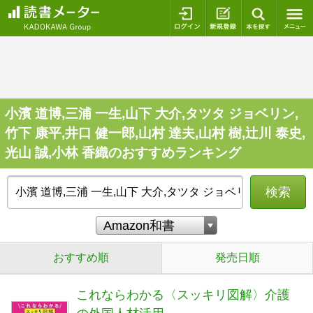
ログイン
新規登録
本を探
小濱 道博,三浦 一生,山下 大介,タツタ ジョベリン,
竹下 康平,井口 健一郎,山村 達夫,山村 樹,辻川 泰史,
光山 誠,小林 香織のおすすめランキング
検索
おすすめ順
発売日順
これならわかる〈スッキリ図解〉介護