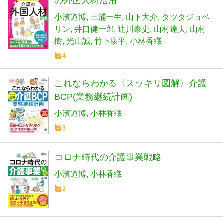
の外国人材活用
小濱道博
三浦一生
山下大介
タツタジョベ
リン
井口健一郎
辻󠄀川泰史
山村達夫
山村
樹
光山誠
竹下康平
小林香織
4
これならわかる〈スッキリ図解〉介護
BCP(業務継続計画)
小濱道博
小林香織
3
コロナ時代の介護事業戦略
小濱道博
小林香織
2