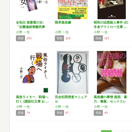
全告白 後妻業の女:
限界風俗嬢
昭和の凶悪殺人事件 (幻
「近畿連続青酸死事
冬舎アウトロー文庫 …
件」…
小野 一光
小野 一光
小野 一光
登録
161
登録
116
登録
112
風俗ライター、戦場へ
完全犯罪捜査マニュア
風俗嬢の事情 貧困、暴
行く (講談社文庫 お …
ル
力、毒親、セックスレ
ス…
小野 一光
小野 一光
小野 一光
登録
74
登録
67
登録
45