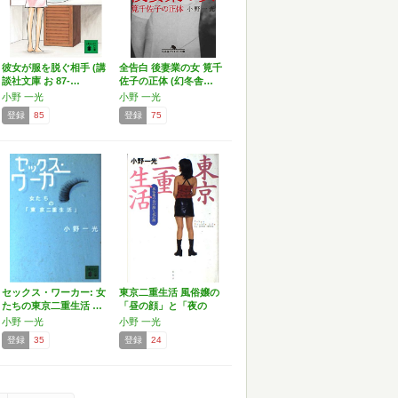
彼女が服を脱ぐ相手 (講
全告白 後妻業の女 筧千
談社文庫 お 87-…
佐子の正体 (幻冬舎…
小野 一光
小野 一光
登録
85
登録
75
セックス・ワーカー: 女
東京二重生活 風俗嬢の
たちの東京二重生活 …
「昼の顔」と「夜の
顔」
小野 一光
小野 一光
登録
35
登録
24