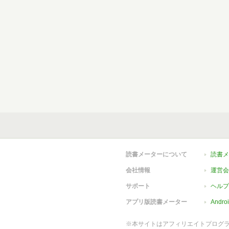
読書メーターについて
読書メ
会社情報
運営会
サポート
ヘルプ
アプリ版読書メーター
Andr
※本サイトはアフィリエイトプログ