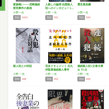
家族喰い――尼崎連続
人殺しの論理 凶悪殺人
震災風俗嬢
変死事件の真相
犯へのインタビュー (…
小野一光
小野 一光
小野一光
登録
1622
登録
551
登録
520
殺人犯との対話
完全ドキュメント 北九
連続殺人犯 (文春文庫
州監禁連続殺人事件
お 71-2)
小野 一光
小野 一光
小野 一光
登録
348
登録
351
登録
320