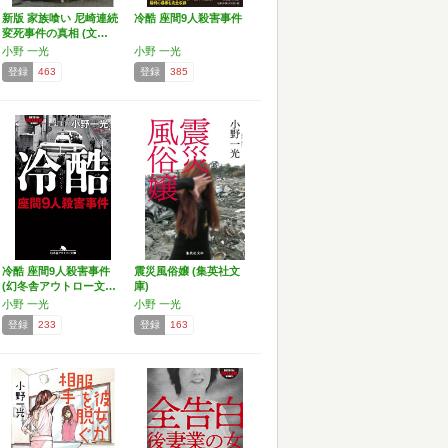
新版 家族喰い 尼崎連続
冷酷 座間9人殺害事件
変死事件の真相 (文…
小野 一光
小野 一光
登録
463
登録
385
冷酷 座間9人殺害事件
震災風俗嬢 (集英社文
(幻冬舎アウトロー文…
庫)
小野 一光
小野 一光
登録
233
登録
163