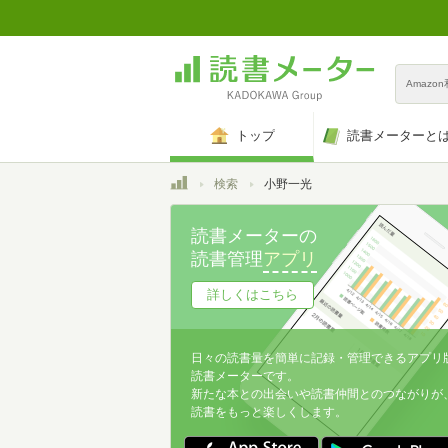
Amazo
トップ
読書メーターと
トップ
検索
小野一光
読書メーターの
読書管理
アプリ
詳しくはこちら
日々の読書量を簡単に記録・管理できるアプリ
読書メーターです。
新たな本との出会いや読書仲間とのつながりが
読書をもっと楽しくします。