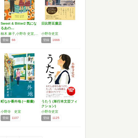
Sweet & Bitter2 気にな
日比野豆腐店
るあの…
柚木 麻子,小野寺 史宜,高田由紀子,神戸 遥真
小野寺史宜
登録
66
登録
1666
町なか番外地 (一般書)
うたう (単行本文芸フィ
クション)
小野寺 史宜
小野寺史宜
登録
1107
登録
1125