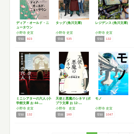
ディア・オールド・ニ
タッグ (角川文庫)
レジデンス (角川文庫)
ュータウン
小野寺 史宜
小野寺 史宜
小野寺 史宜
登録
923
登録
535
登録
132
ミニシアターの六人 (小
天使と悪魔のシネマ (ポ
モノ
学館文庫 お 44-…
プラ文庫 お 12-…
小野寺 史宜
小野寺 史宜
小野寺 史宜
登録
132
登録
160
登録
1047