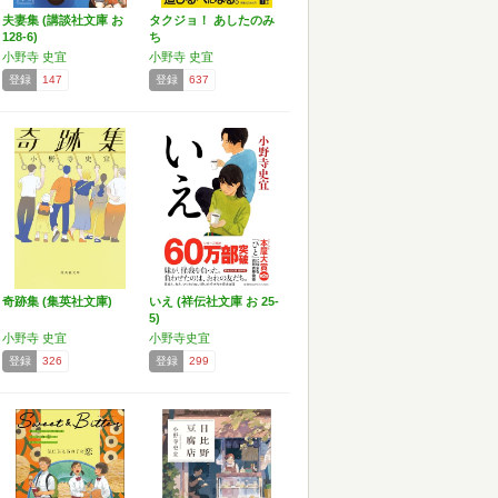
夫妻集 (講談社文庫 お
タクジョ！ あしたのみ
128-6)
ち
小野寺 史宜
小野寺 史宜
登録
147
登録
637
奇跡集 (集英社文庫)
いえ (祥伝社文庫 お 25-
5)
小野寺 史宜
小野寺史宜
登録
326
登録
299