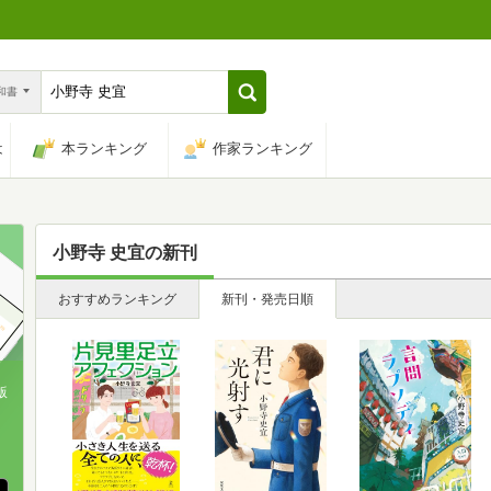
n和書
は
本ランキング
作家ランキング
小野寺 史宜
の新刊
おすすめランキング
新刊・発売日順
版
、