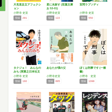
片見里足立アフェクシ
君に光射す (双葉文庫
言問ラプソディ
ョン
お 53-01)
小野寺 史宜
小野寺史宜
小野寺 史宜
登録
291
登録
122
登録
550
タクジョ！ みんなの
あなたが僕の父
ぼくは刑事です (一般
みち (実業之日本社文
書)
庫)
小野寺 史宜
小野寺史宜
小野寺 史宜
登録
160
登録
895
登録
1098