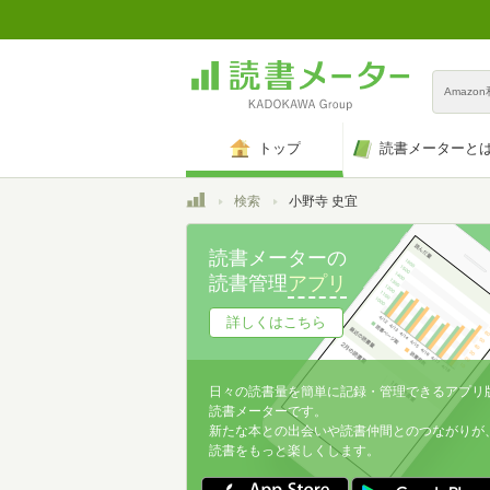
Amazo
トップ
読書メーターと
トップ
検索
小野寺 史宜
読書メーターの
読書管理
アプリ
詳しくはこちら
日々の読書量を簡単に記録・管理できるアプリ
読書メーターです。
新たな本との出会いや読書仲間とのつながりが
読書をもっと楽しくします。