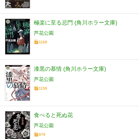
極楽に至る忌門 (角川ホラー文庫)
芦花公園
1169
漆黒の慕情 (角川ホラー文庫)
芦花公園
1159
食べると死ぬ花
芦花公園
979