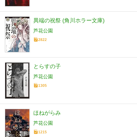
異端の祝祭 (角川ホラー文庫)
芦花公園
2822
とらすの子
芦花公園
1305
ほねがらみ
芦花公園
1215