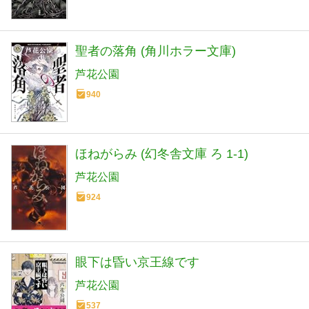
聖者の落角 (角川ホラー文庫)
芦花公園
940
ほねがらみ (幻冬舎文庫 ろ 1-1)
芦花公園
924
眼下は昏い京王線です
芦花公園
537