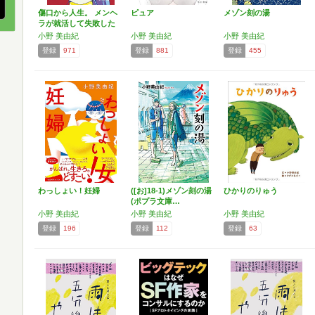
傷口から人生。 メンヘ
ピュア
メゾン刻の湯
ラが就活して失敗した
ら…
小野 美由紀
小野 美由紀
小野 美由紀
登録
971
登録
881
登録
455
わっしょい！妊婦
([お]18-1)メゾン刻の湯
ひかりのりゅう
(ポプラ文庫…
小野 美由紀
小野 美由紀
小野 美由紀
登録
196
登録
112
登録
63