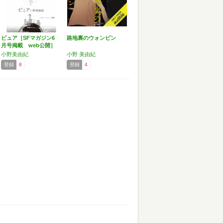
ピュア［SFマガジン6
路地裏のウォンビン
月号掲載 web公開］
小野美由紀
小野 美由紀
登録
8
登録
4