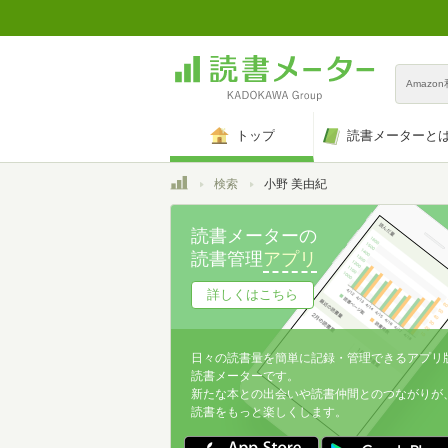
Amazo
トップ
読書メーターと
トップ
検索
小野 美由紀
読書メーターの
読書管理
アプリ
詳しくはこちら
日々の読書量を簡単に記録・管理できるアプリ
読書メーターです。
新たな本との出会いや読書仲間とのつながりが
読書をもっと楽しくします。