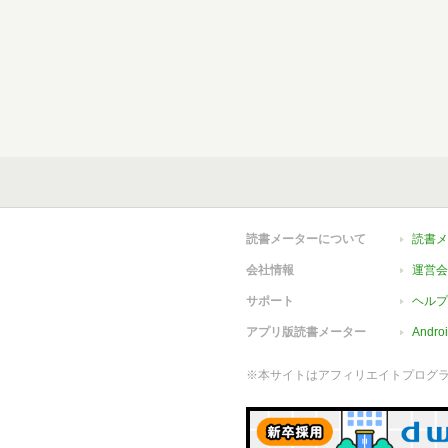
読書メーターについて
読書メ
会社情報
運営会
サポート
ヘルプ
アプリ版読書メーター
Andr
※本サイトはアフィリエイトプログ