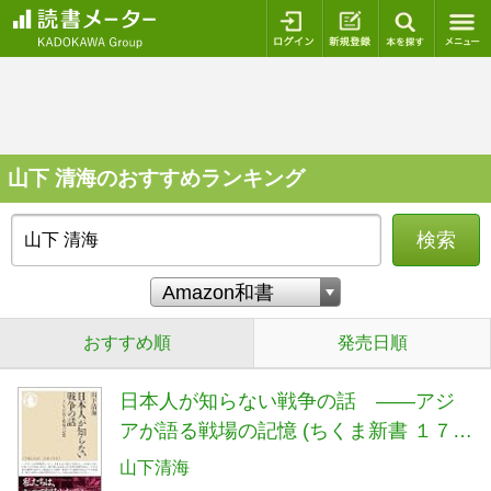
ログイン
新規登録
本を探
山下 清海のおすすめランキング
検索
おすすめ順
発売日順
日本人が知らない戦争の話 ――アジ
アが語る戦場の記憶 (ちくま新書 １７３
６)
山下清海