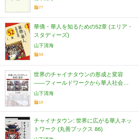
77
華僑・華人を知るための52章 (エリア・
スタディーズ)
山下清海
59
世界のチャイナタウンの形成と変容
――フィールドワークから華人社会を
探究する
山下清海
19
チャイナタウン: 世界に広がる華人ネッ
トワーク (丸善ブックス 86)