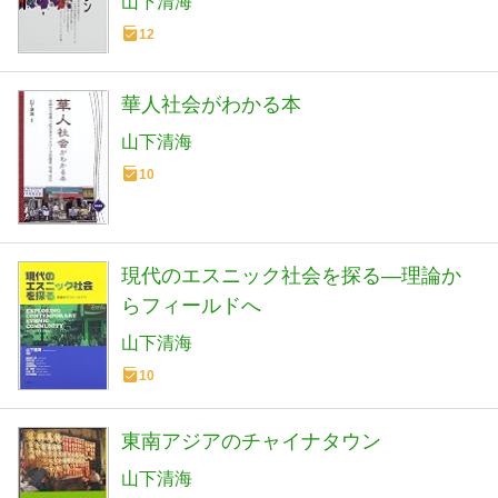
山下清海
12
華人社会がわかる本
山下清海
10
現代のエスニック社会を探る―理論か
らフィールドへ
山下清海
10
東南アジアのチャイナタウン
山下清海