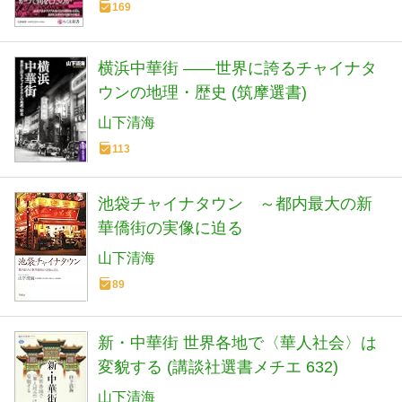
169
横浜中華街 ――世界に誇るチャイナタ
ウンの地理・歴史 (筑摩選書)
山下清海
113
池袋チャイナタウン ～都内最大の新
華僑街の実像に迫る
山下清海
89
新・中華街 世界各地で〈華人社会〉は
変貌する (講談社選書メチエ 632)
山下清海