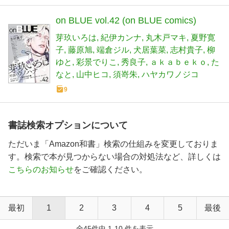
on BLUE vol.42 (on BLUE comics)
芽玖いろは
紀伊カンナ
丸木戸マキ
夏野寛
子
藤原旭
端倉ジル
犬居葉菜
志村貴子
柳
ゆと
彩景でりこ
秀良子
ａｋａｂｅｋｏ
た
なと
山中ヒコ
須嵜朱
ハヤカワノジコ
9
書誌検索オプションについて
ただいま「Amazon和書」検索の仕組みを変更しておりま
す。検索で本が見つからない場合の対処法など、詳しくは
こちらのお知らせ
をご確認ください。
最初
1
2
3
4
5
最後
全45件中 1-10 件を表示