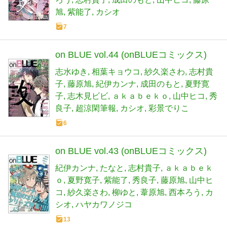
旭
紫能了
カシオ
7
on BLUE vol.44 (onBLUEコミックス)
志水ゆき
相葉キョウコ
紗久楽さわ
志村貴
子
藤原旭
紀伊カンナ
成田のもと
夏野寛
子
志木見ビビ
ａｋａｂｅｋｏ
山中ヒコ
秀
良子
超涼閑筆報
カシオ
彩景でりこ
6
on BLUE vol.43 (onBLUEコミックス)
紀伊カンナ
たなと
志村貴子
ａｋａｂｅｋ
ｏ
夏野寛子
紫能了
秀良子
藤原旭
山中ヒ
コ
紗久楽さわ
柳ゆと
葦原旭
西本ろう
カ
シオ
ハヤカワノジコ
13