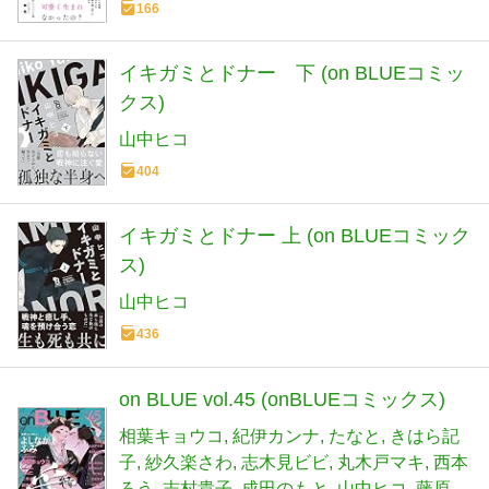
166
イキガミとドナー 下 (on BLUEコミッ
クス)
山中ヒコ
404
イキガミとドナー 上 (on BLUEコミック
ス)
山中ヒコ
436
on BLUE vol.45 (onBLUEコミックス)
相葉キョウコ
紀伊カンナ
たなと
きはら記
子
紗久楽さわ
志木見ビビ
丸木戸マキ
西本
ろう
志村貴子
成田のもと
山中ヒコ
藤原