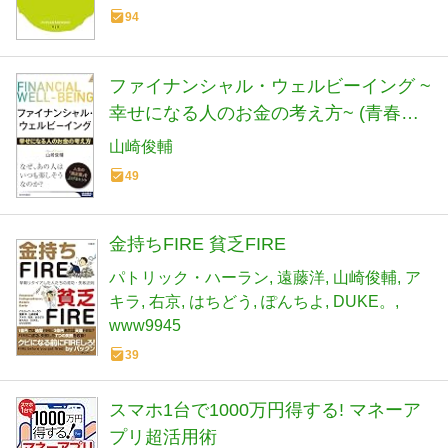
94
ファイナンシャル・ウェルビーイング ~
幸せになる人のお金の考え方~ (青春新
書インテリジェンス PI 674)
山崎俊輔
49
金持ちFIRE 貧乏FIRE
パトリック・ハーラン
遠藤洋
山崎俊輔
ア
キラ
右京
はちどう
ぽんちよ
DUKE。
www9945
39
スマホ1台で1000万円得する! マネーア
プリ超活用術