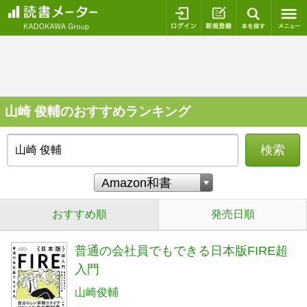
ログイン
新規登録
本を探
山崎 俊輔のおすすめランキング
検索
おすすめ順
発売日順
普通の会社員でもできる日本版FIRE超
入門
山崎俊輔