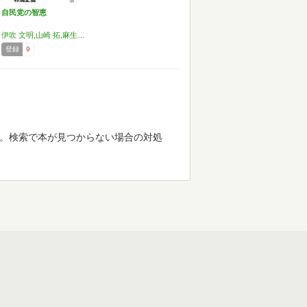
自民党の智恵
伊吹 文明,山崎 拓,麻生 太郎,加藤 紘一,塩崎 恭久,塩川 正十郎,中山 太郎,中川 昭一,町村 信孝,杉浦 正健
登録
9
す。検索で本が見つからない場合の対処