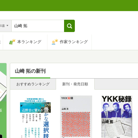
n和書
は
本ランキング
作家ランキング
山崎 拓
の新刊
おすすめランキング
新刊・発売日順
版
、