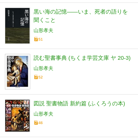
黒い海の記憶――いま、死者の語りを
聞くこと
山形孝夫
51
読む聖書事典 (ちくま学芸文庫 ヤ 20-3)
山形孝夫
52
図説 聖書物語 新約篇 (ふくろうの本)
山形孝夫
46