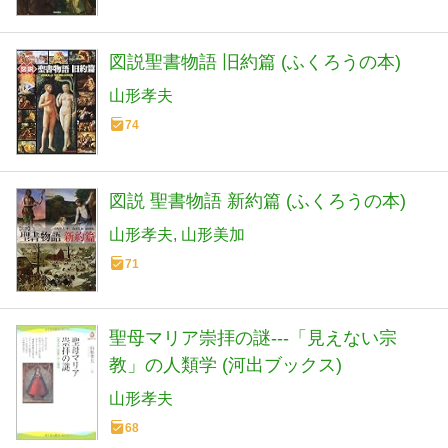
図説聖書物語 旧約篇 (ふくろうの本)
山形孝夫
74
図説 聖書物語 新約篇 (ふくろうの本)
山形孝夫
山形美加
71
聖母マリア崇拝の謎---「見えない宗
教」の人類学 (河出ブックス)
山形孝夫
68