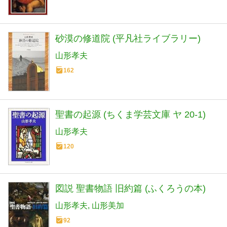
砂漠の修道院 (平凡社ライブラリー)
山形孝夫
162
聖書の起源 (ちくま学芸文庫 ヤ 20-1)
山形孝夫
120
図説 聖書物語 旧約篇 (ふくろうの本)
山形孝夫
山形美加
92