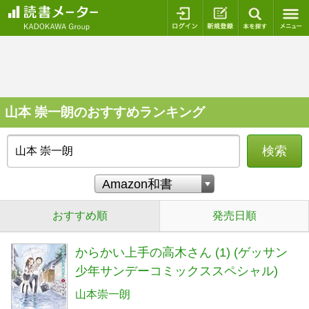
ログイン
新規登録
本を探
山本 崇一朗のおすすめランキング
検索
おすすめ順
発売日順
からかい上手の高木さん (1) (ゲッサン
少年サンデーコミックススペシャル)
山本崇一朗