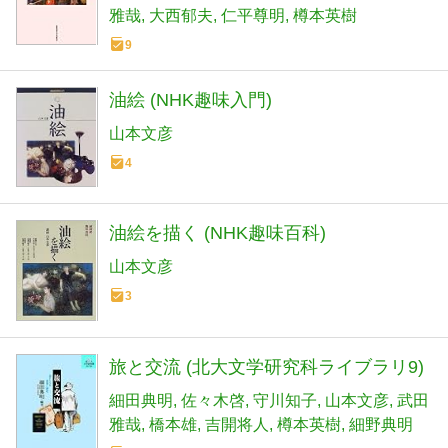
雅哉
大西郁夫
仁平尊明
樽本英樹
9
油絵 (NHK趣味入門)
山本文彦
4
油絵を描く (NHK趣味百科)
山本文彦
3
旅と交流 (北大文学研究科ライブラリ9)
細田典明
佐々木啓
守川知子
山本文彦
武田
雅哉
橋本雄
吉開将人
樽本英樹
細野典明