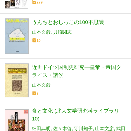
279
うんちとおしっこの100不思議
山本文彦
貝沼関志
10
近世ドイツ国制史研究―皇帝・帝国ク
ライス・諸侯
山本文彦
8
食と文化 (北大文学研究科ライブラリ
10)
細田典明
佐々木啓
守川知子
山本文彦
武田