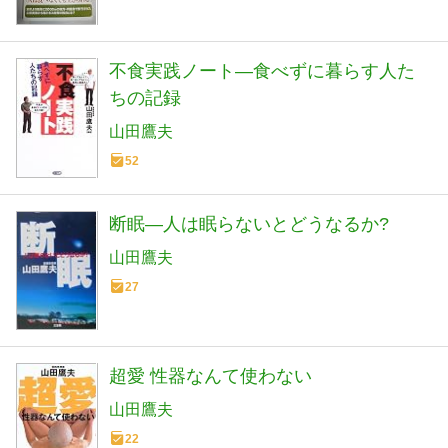
不食実践ノート―食べずに暮らす人た
ちの記録
山田鷹夫
52
断眠―人は眠らないとどうなるか?
山田鷹夫
27
超愛 性器なんて使わない
山田鷹夫
22