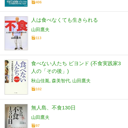
406
人は食べなくても生きられる
山田鷹夫
113
食べない人たち ビヨンド (不食実践家3
人の「その後」)
秋山佳胤
森美智代
山田鷹夫
102
無人島、不食130日
山田鷹夫
97