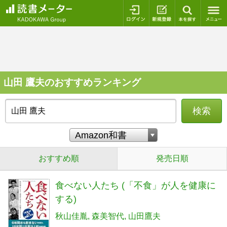
ログイン
新規登録
本を探
山田 鷹夫のおすすめランキング
検索
おすすめ順
発売日順
食べない人たち (「不食」が人を健康に
する)
秋山佳胤
森美智代
山田鷹夫