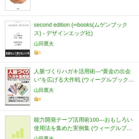
second edition (∞books(ムゲンブック
ス) - デザインエッグ社)
山田鷹夫
1
人脈づくりハガキ活用術―“黄金の出会
い”を広げる大作戦 (ウィーグルブック
ス)
山田鷹夫
0
能力開発テープ活用術100―おもしろい
使用法を集めた実例集 (ウィーグルブッ
クス―自己開発シリーズ)
山田鷹夫