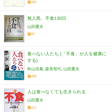
102
無人島、不食130日
山田鷹夫
97
食べない人たち (「不食」が人を健康に
する)
秋山佳胤
森美智代
山田鷹夫
406
人は食べなくても生きられる
山田鷹夫
113