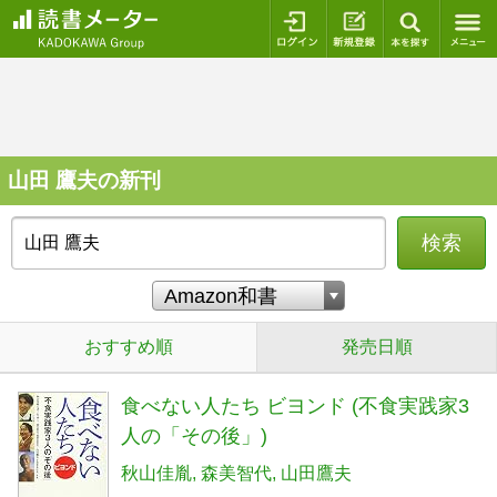
ログイン
新規登録
本を探
山田 鷹夫の新刊
検索
おすすめ順
発売日順
食べない人たち ビヨンド (不食実践家3
人の「その後」)
秋山佳胤
森美智代
山田鷹夫