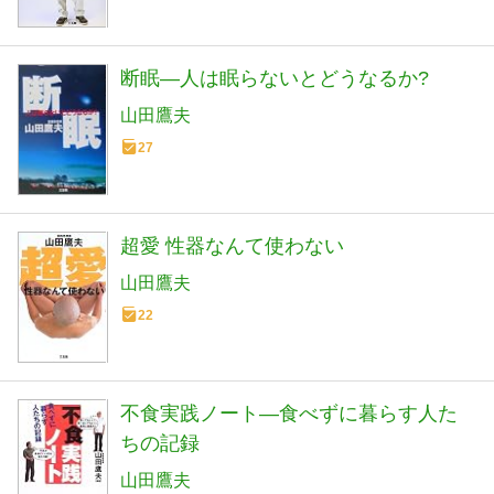
断眠―人は眠らないとどうなるか?
山田鷹夫
27
超愛 性器なんて使わない
山田鷹夫
22
不食実践ノート―食べずに暮らす人た
ちの記録
山田鷹夫