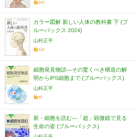
203
カラー図解 新しい人体の教科書 下 (ブ
ルーバックス 2024)
山科正平
122
細胞発見物語―その驚くべき構造の解
明からiPS細胞まで (ブルーバックス)
山科正平
95
新・細胞を読む―「超」顕微鏡で見る
生命の姿 (ブルーバックス)
山科正平