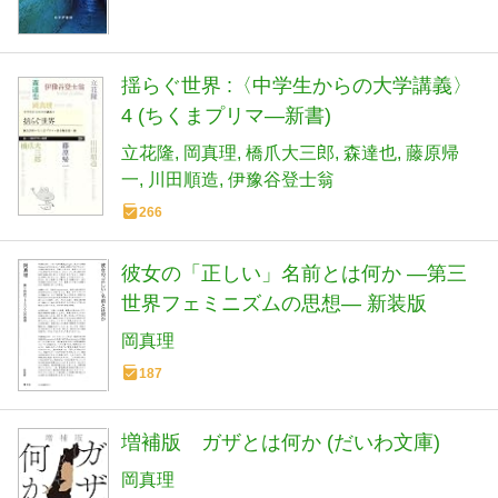
揺らぐ世界 :〈中学生からの大学講義〉
4 (ちくまプリマ―新書)
立花隆
岡真理
橋爪大三郎
森達也
藤原帰
一
川田順造
伊豫谷登士翁
266
彼女の「正しい」名前とは何か ―第三
世界フェミニズムの思想― 新装版
岡真理
187
増補版 ガザとは何か (だいわ文庫)
岡真理