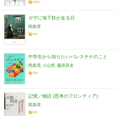
1952
ガザに地下鉄が走る日
岡真理
787
中学生から知りたいパレスチナのこと
岡真理
小山哲
藤原辰史
700
記憶／物語 (思考のフロンティア)
岡真理
587