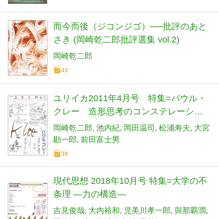
而今而後（ジコンジゴ）──批評のあと
さき (岡崎乾二郎批評選集 vol.2)
岡崎乾二郎
43
ユリイカ2011年4月号 特集=パウル・
クレー 造形思考のコンステレーショ
ン
岡崎乾二郎
池内紀
岡田温司
松浦寿夫
大宮
勘一郎
前田富士男
39
現代思想 2018年10月号 特集=大学の不
条理 ―力の構造―
吉見俊哉
大内裕和
児美川孝一郎
與那覇潤