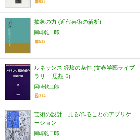
629
抽象の力 (近代芸術の解析)
岡崎乾二郎
513
ルネサンス 経験の条件 (文春学藝ライブ
ラリー 思想 6)
岡崎乾二郎
314
芸術の設計―見る/作ることのアプリケ
ーション
岡崎乾二郎