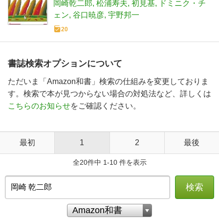
岡崎乾二郎
松浦寿夫
初見基
ドミニク・チ
ェン
谷口暁彦
宇野邦一
20
書誌検索オプションについて
ただいま「Amazon和書」検索の仕組みを変更しておりま
す。検索で本が見つからない場合の対処法など、詳しくは
こちらのお知らせ
をご確認ください。
最初
1
2
最後
全20件中 1-10 件を表示
検索