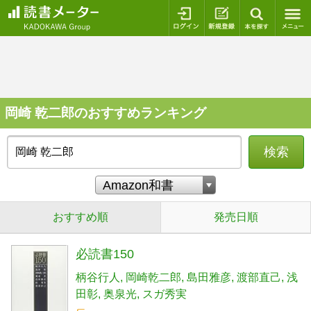
ログイン
新規登録
本を探
岡崎 乾二郎のおすすめランキング
検索
おすすめ順
発売日順
必読書150
柄谷行人
岡崎乾二郎
島田雅彦
渡部直己
浅
田彰
奥泉光
スガ秀実