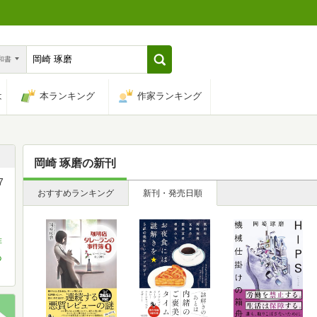
n和書
は
本ランキング
作家ランキング
岡崎 琢磨
の新刊
7
おすすめランキング
新刊・発売日順
琲
あ