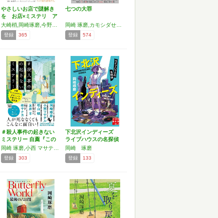
やさしいお店で謎解き
七つの大罪
を お店×ミステリ ア
ン…
大崎梢,岡崎琢磨,今野敏,坂木司,竹吉優輔
岡崎 琢磨,カモシダせぶん,川瀬 七緒,中山 七里,七尾 与史,三上幸四郎,若竹七海
登録
365
登録
574
＃殺人事件の起きない
下北沢インディーズ
ミステリー 自薦『この
ライブハウスの名探偵
ミ…
(…
岡崎 琢磨,小西 マサテル,塔山 郁,友井 羊,柊 サナカ
岡崎 琢磨
登録
303
登録
133