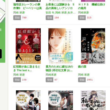
珈琲店タレーランの事
お夜食には謎解きを 5
ＨＩＰＳ 機械仕掛け
件簿9 ピーベリーは美
品の美味しいアンソロ
の箱舟
し…
ジ…
岡崎 琢磨
歌田 年,岡崎 琢磨,友井 羊,猫森 夏希,柳瀬 みちる
岡崎琢磨
登録
789
登録
194
登録
315
版
、
紅招館が血に染まると
貴方のために綴る18の
鏡の国
き The last s…
物語 (祥伝社文庫 お…
岡崎 琢磨
岡崎琢磨
岡崎 琢磨
登録
158
登録
97
登録
2951