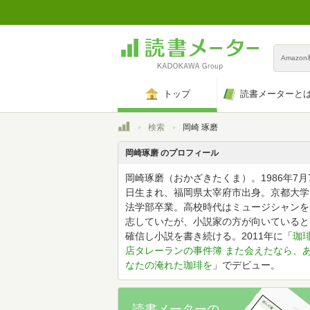
Amazo
トップ
読書メーターと
トップ
検索
岡崎 琢磨
岡崎琢磨 のプロフィール
岡崎琢磨（おかざきたくま）。1986年7月
日生まれ、福岡県太宰府市出身。京都大学
法学部卒業。高校時代はミュージシャンを
志していたが、小説家の方が向いていると
確信し小説を書き続ける。2011年に「
珈
店タレーランの事件簿 また会えたなら、
なたの淹れた珈琲を
」でデビュー。
読書メーターの