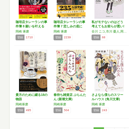
珈琲店タレーランの事
珈琲店タレーランの事
私がモテないのはどう
件簿 8 願いを叶える
件簿 7 悲しみの底に
考えてもお前らが悪い!
マ…
角…
…
岡崎 琢磨
岡崎 琢磨
谷川 ニコ,市川 憂人,岡崎 琢磨,坂上 秋成,円居 挽
登録
1710
登録
2239
登録
68
貴方のために綴る18の
春待ち雑貨店 ぷらんた
さよなら僕らのスツー
物語
ん (新潮文庫)
ルハウス (角川文庫)
岡崎琢磨
岡崎琢磨
岡崎 琢磨
登録
495
登録
504
登録
243