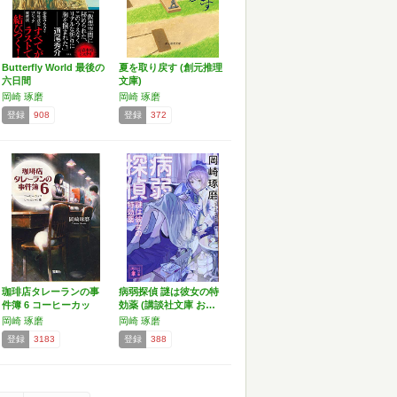
Butterfly World 最後の
夏を取り戻す (創元推理
六日間
文庫)
岡崎 琢磨
岡崎 琢磨
登録
908
登録
372
珈琲店タレーランの事
病弱探偵 謎は彼女の特
件簿 6 コーヒーカッ
効薬 (講談社文庫 お…
プ…
岡崎 琢磨
岡崎 琢磨
登録
3183
登録
388