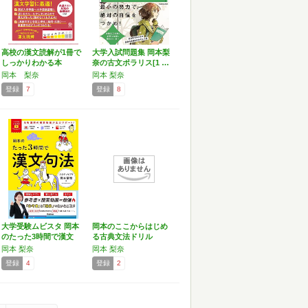
高校の漢文読解が1冊で
大学入試問題集 岡本梨
しっかりわかる本
奈の古文ポラリス[1 …
岡本 梨奈
岡本 梨奈
登録
7
登録
8
大学受験ムビスタ 岡本
岡本のここからはじめ
のたった3時間で漢文
る古典文法ドリル
句…
岡本 梨奈
岡本 梨奈
登録
4
登録
2