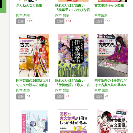
ざんねんな万葉集
眠れないほど面白い
古文単語キャラ図鑑
『枕草子』: みやびな宮
廷…
岡本 梨奈
岡本 梨奈
岡本梨奈
登録
417
登録
164
登録
153
岡本梨奈の1冊読むだけ
眠れないほど面白い
岡本梨奈の 1冊読むだ
で古文の読み方&解き
『伊勢物語』: 歌人・在
けで古典文法の基本&
方…
原…
覚…
岡本 梨奈
岡本 梨奈
岡本 梨奈
登録
54
登録
48
登録
42