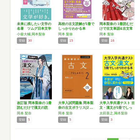
未来に残したい文学の
高校の古文読解が1冊で
岡本梨奈の 1冊読むだ
名著 ツムグ日本文学
しっかりわかる本
けで古文単語&古文常
識…
小柴大輔,岡本梨奈
岡本 梨奈
岡本 梨奈
登録
30
登録
15
登録
16
改訂版 岡本梨奈の 1冊
大学入試問題集 岡本梨
大学入学共通テスト 古
読むだけで漢文の読
奈の古文ポラリス[2 …
文・漢文が1冊でしっ
み…
か…
岡本 梨奈
岡本 梨奈
太田善之,岡本梨奈
登録
5
登録
5
登録
3