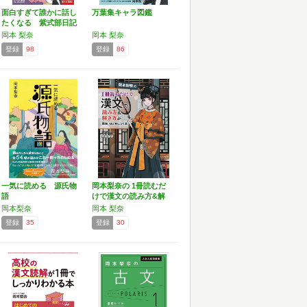
面白すぎて誰かに話し
万葉集キャラ図鑑
たくなる 紫式部日記
(…
岡本 梨奈
岡本 梨奈
登録
98
登録
86
一気に読める 源氏物
岡本梨奈の 1冊読むだ
語
けで漢文の読み方&解
き…
岡本梨奈
岡本 梨奈
登録
35
登録
30