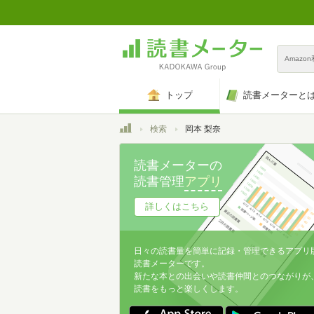
Amazo
トップ
読書メーターと
トップ
検索
岡本 梨奈
読書メーターの
読書管理
アプリ
詳しくはこちら
日々の読書量を簡単に記録・管理できるアプリ
読書メーターです。
新たな本との出会いや読書仲間とのつながりが
読書をもっと楽しくします。