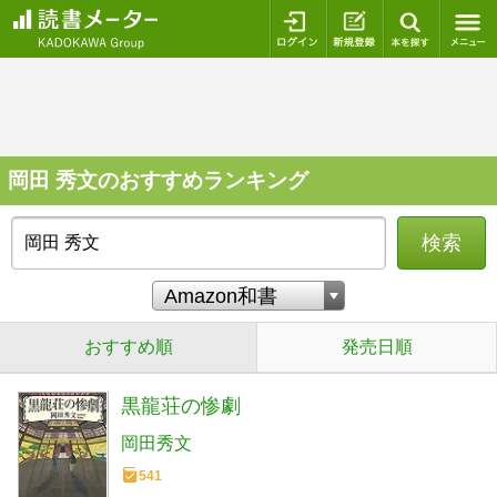
ログイン
新規登録
本を探
岡田 秀文のおすすめランキング
検索
おすすめ順
発売日順
黒龍荘の惨劇
岡田秀文
541