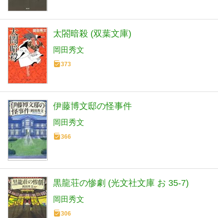
太閤暗殺 (双葉文庫)
岡田秀文
373
伊藤博文邸の怪事件
岡田秀文
366
黒龍荘の惨劇 (光文社文庫 お 35-7)
岡田秀文
306