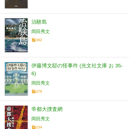
治験島
岡田秀文
302
伊藤博文邸の怪事件 (光文社文庫 お 35-
6)
岡田秀文
279
帝都大捜査網
岡田秀文
234