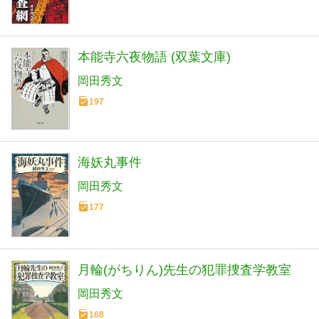
本能寺六夜物語 (双葉文庫)
岡田秀文
197
海妖丸事件
岡田秀文
177
月輪(がちりん)先生の犯罪捜査学教室
岡田秀文
168