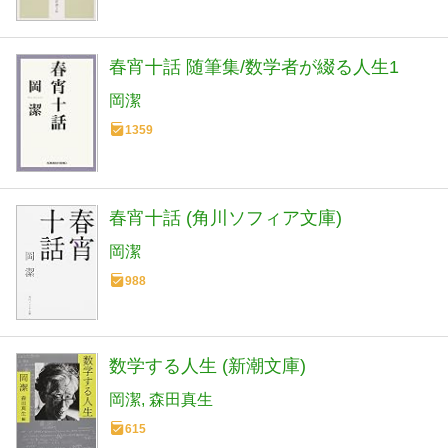
春宵十話 随筆集/数学者が綴る人生1
岡潔
1359
春宵十話 (角川ソフィア文庫)
岡潔
988
数学する人生 (新潮文庫)
岡潔
森田真生
615