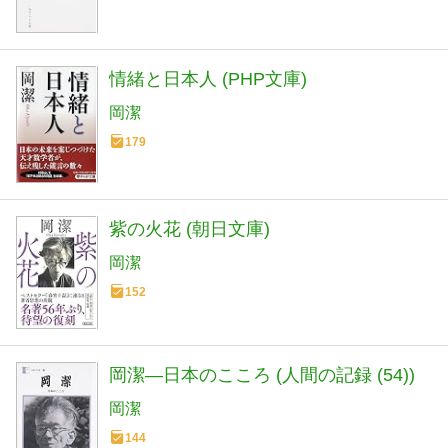
情緒と日本人 (PHP文庫)
岡潔
179
紫の火花 (朝日文庫)
岡潔
152
岡潔―日本のこころ (人間の記録 (54))
岡潔
144