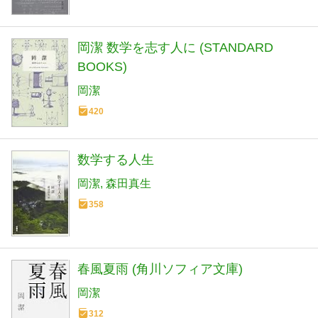
岡潔 数学を志す人に (STANDARD
BOOKS)
岡潔
420
数学する人生
岡潔
森田真生
358
春風夏雨 (角川ソフィア文庫)
岡潔
312