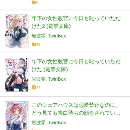
6
年下の女性教官に今日も叱っていただ
けた2 (電撃文庫)
岩波零
TwinBox
48
年下の女性教官に今日も叱っていただ
けた (電撃文庫)
岩波零
TwinBox
77
このシェアハウスは恋愛禁止なのに、
どう見ても告白待ちの顔をされていま
す (MF文庫J)
岩波零
TwinBox