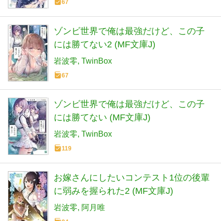
67
ゾンビ世界で俺は最強だけど、この子
には勝てない2 (MF文庫J)
岩波零
TwinBox
67
ゾンビ世界で俺は最強だけど、この子
には勝てない (MF文庫J)
岩波零
TwinBox
119
お嫁さんにしたいコンテスト1位の後輩
に弱みを握られた2 (MF文庫J)
岩波零
阿月唯