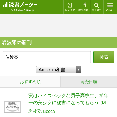
ログイン
新規登録
本を探
岩波零の新刊
検索
おすすめ順
発売日順
実はハイスペックな男子高校生、学年
一の美少女に秘書になってもらう (MF
文庫J)
岩波零
Bcoca