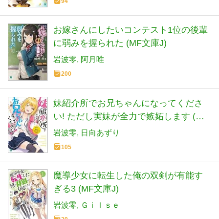
94
お嫁さんにしたいコンテスト1位の後輩
に弱みを握られた (MF文庫J)
岩波零
阿月唯
200
妹紹介所でお兄ちゃんになってくださ
い! ただし実妹が全力で嫉妬します (MF
文庫J)
岩波零
日向あずり
105
魔導少女に転生した俺の双剣が有能す
ぎる3 (MF文庫J)
岩波零
Ｇｉｌｓｅ