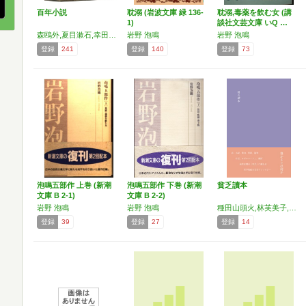
百年小説
耽溺 (岩波文庫 緑 136-
耽溺,毒薬を飲む女 (講
1)
談社文芸文庫 いQ …
森鴎外,夏目漱石,幸田露伴,尾崎紅葉,徳冨蘆花,国木田独歩,徳田秋声,島崎藤村,樋口一葉,岡本綺堂,岩野泡鳴,泉鏡花,近松秋江,有島武郎,正宗白鳥,永井荷風,志賀直哉,加能作次郎,武者小路実篤
岩野 泡鳴
岩野 泡鳴
登録
241
登録
140
登録
73
泡鳴五部作 上巻 (新潮
泡鳴五部作 下巻 (新潮
貧乏讀本
文庫 B 2-1)
文庫 B 2-2)
岩野 泡鳴
岩野 泡鳴
種田山頭火,林芙美子,横山源之助,太宰治,ランボオ,中原中也,小林多喜二,山上憶良,折口信夫,三好達治,与謝野晶子,芥川龍之介,山之口貘,黒島伝治,岩野泡鳴,萩原朔太郎,小山清,樋口一葉,石川啄木,辻潤
登録
39
登録
27
登録
14