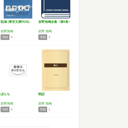
耽溺 (青空文庫POD)
岩野泡鳴全集〈第6巻〉
岩野泡鳴
岩野 泡鳴
登録
5
登録
2
ぼんち
戦話
岩野泡鳴
岩野 泡鳴
登録
2
登録
1