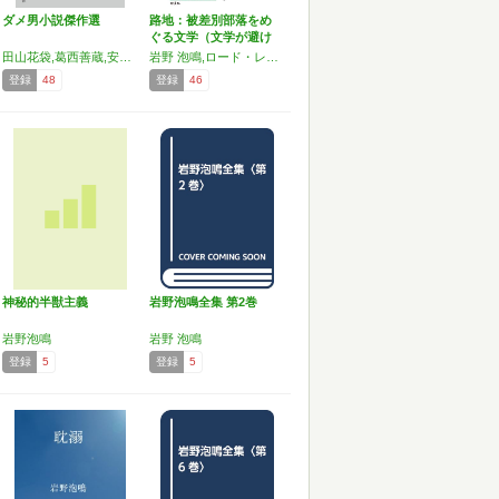
ダメ男小説傑作選
路地：被差別部落をめ
ぐる文学（文学が避け
て通…
田山花袋,葛西善蔵,安岡章太郎,近松秋江,川崎長太郎,田中英光,宇野浩二,吉行エイスケ,坂口安吾,岩野泡鳴,上林暁,太宰治,嘉村磯多,西村賢太,小山清,岡田睦
岩野 泡鳴,ロード・レデスデーレ,吉岡 文二郎,酒井 真右,横溝 正史,川合 仁,杉山 清一
登録
48
登録
46
神秘的半獣主義
岩野泡鳴全集 第2巻
岩野泡鳴
岩野 泡鳴
登録
5
登録
5