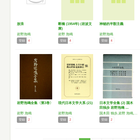
放浪
断橋 (1954年) (岩波文
神秘的半獣主義
庫)
岩野泡鳴
岩野 泡鳴
岩野泡鳴
登録
4
登録
4
登録
4
岩野泡鳴全集〈第3巻〉
現代日本文学大系 (21)
日本文学全集 (2) 国木
田独歩 岩野泡鳴 …
岩野 泡鳴
岩野泡鳴
国木田 独歩,岩野 泡鳴,伊藤 佐千夫,田山 花袋,正宗白鳥
登録
2
登録
2
登録
2