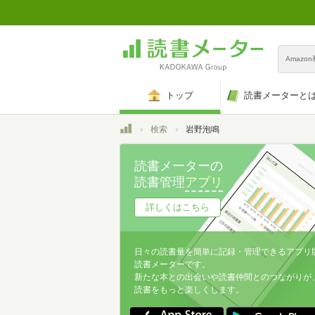
Amazo
トップ
読書メーターと
トップ
検索
岩野泡鳴
読書メーターの
読書管理
アプリ
詳しくはこちら
日々の読書量を簡単に記録・管理できるアプリ
読書メーターです。
新たな本との出会いや読書仲間とのつながりが
読書をもっと楽しくします。