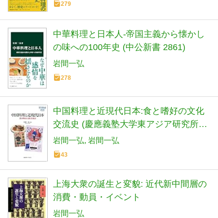
279
中華料理と日本人-帝国主義から懐かし
の味への100年史 (中公新書 2861)
岩間一弘
278
中国料理と近現代日本:食と嗜好の文化
交流史 (慶應義塾大学東アジア研究所叢
書)
岩間一弘
岩間一弘
43
上海大衆の誕生と変貌: 近代新中間層の
消費・動員・イベント
岩間一弘