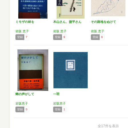
ミモザの林を
木山さん、捷平さん
その路地をぬけて
岩阪 恵子
岩阪 恵子
岩阪 恵子
登録
7
登録
9
登録
6
蝉の声がして
一羽
岩阪恵子
岩阪恵子
登録
0
登録
1
全17件を表示