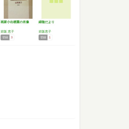
画家小出楢重の肖像
緑陰だより
岩阪 恵子
岩阪恵子
登録
3
登録
1