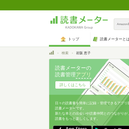
Amazo
トップ
読書メーターと
トップ
検索
岩阪 恵子
読書メーターの
読書管理
アプリ
詳しくはこちら
日々の読書量を簡単に記録・管理できるアプリ
読書メーターです。
新たな本との出会いや読書仲間とのつながりが
読書をもっと楽しくします。