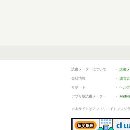
読書メーターについて
読書メ
会社情報
運営会
サポート
ヘルプ
アプリ版読書メーター
Andr
※本サイトはアフィリエイトプログ