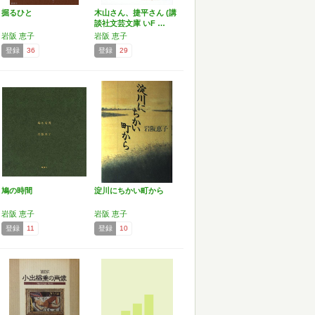
掘るひと
木山さん、捷平さん (講
談社文芸文庫 いF …
岩阪 恵子
岩阪 恵子
登録
36
登録
29
鳩の時間
淀川にちかい町から
岩阪 恵子
岩阪 恵子
登録
11
登録
10