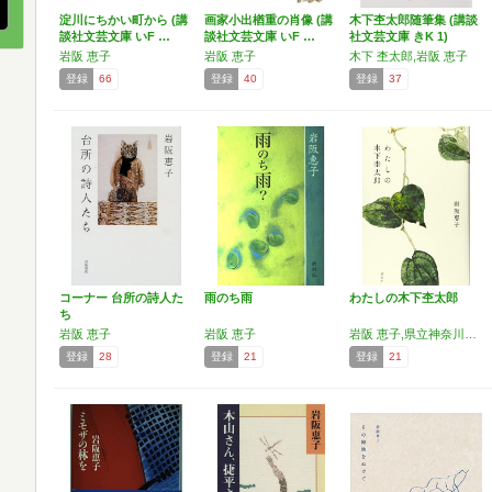
淀川にちかい町から (講
画家小出楢重の肖像 (講
木下杢太郎随筆集 (講談
談社文芸文庫 いF …
談社文芸文庫 いF …
社文芸文庫 きK 1)
岩阪 恵子
岩阪 恵子
木下 杢太郎,岩阪 恵子
登録
66
登録
40
登録
37
コーナー 台所の詩人た
雨のち雨
わたしの木下杢太郎
ち
岩阪 恵子
岩阪 恵子
岩阪 恵子,県立神奈川近代文学館
登録
28
登録
21
登録
21