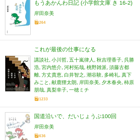
もうあかんわ日記 (小学館文庫 き 16-2)
岸田奈美
264
これが最後の仕事になる
講談社
小川哲
五十嵐律人
秋吉理香子
呉勝
浩
宮内悠介
河村拓哉
桃野雑派
須藤古都
離
方丈貴恵
白井智之
潮谷験
多崎礼
真下
みこと
献鹿狸太朗
岸田奈美
夕木春央
柿原
朋哉
真梨幸子
一穂ミチ
1233
国道沿いで、だいじょうぶ100回
岸田奈美
636