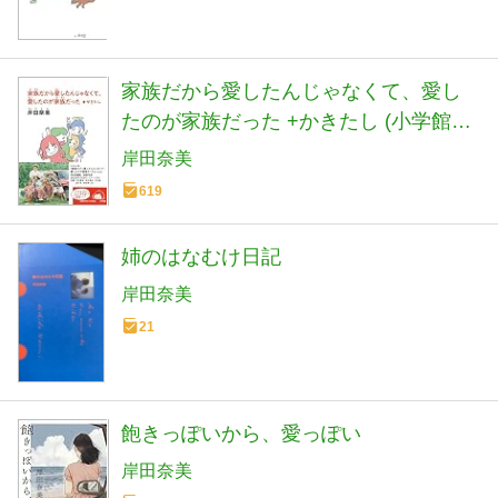
家族だから愛したんじゃなくて、愛し
たのが家族だった +かきたし (小学館文
庫 き 16-1)
岸田奈美
619
姉のはなむけ日記
岸田奈美
21
飽きっぽいから、愛っぽい
岸田奈美