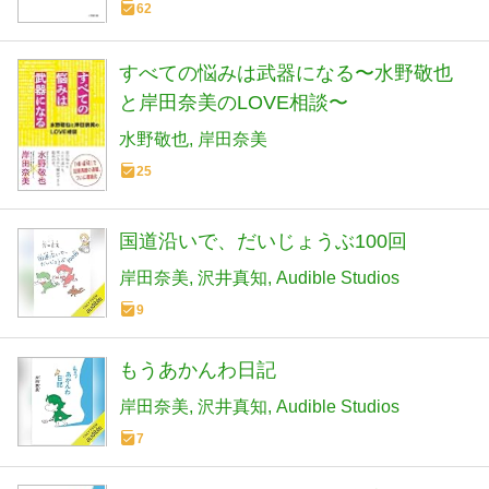
62
すべての悩みは武器になる〜水野敬也
と岸田奈美のLOVE相談〜
水野敬也
岸田奈美
25
国道沿いで、だいじょうぶ100回
岸田奈美
沢井真知
Audible Studios
9
もうあかんわ日記
岸田奈美
沢井真知
Audible Studios
7