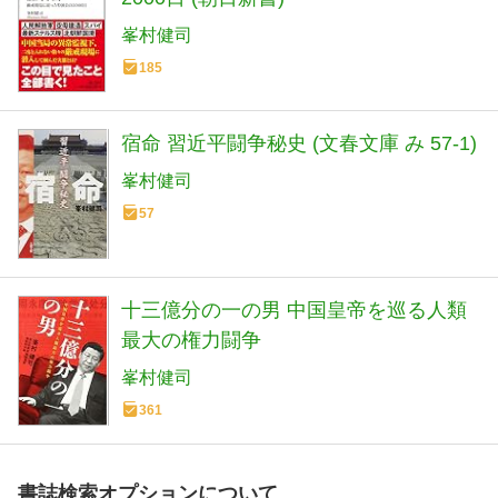
峯村健司
185
宿命 習近平闘争秘史 (文春文庫 み 57-1)
峯村健司
57
十三億分の一の男 中国皇帝を巡る人類
最大の権力闘争
峯村健司
361
書誌検索オプションについて