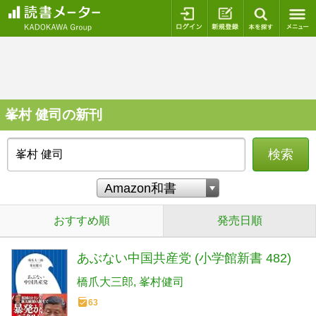
ログイン
新規登録
本を探
峯村 健司の新刊
検索
おすすめ順
発売日順
あぶない中国共産党 (小学館新書 482)
橋爪大三郎
峯村健司
63