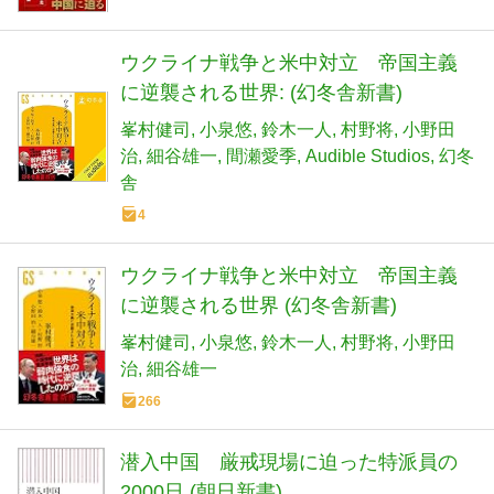
ウクライナ戦争と米中対立 帝国主義
に逆襲される世界: (幻冬舎新書)
峯村健司
小泉悠
鈴木一人
村野将
小野田
治
細谷雄一
間瀬愛季
Audible Studios
幻冬
舎
4
ウクライナ戦争と米中対立 帝国主義
に逆襲される世界 (幻冬舎新書)
峯村健司
小泉悠
鈴木一人
村野将
小野田
治
細谷雄一
266
潜入中国 厳戒現場に迫った特派員の
2000日 (朝日新書)