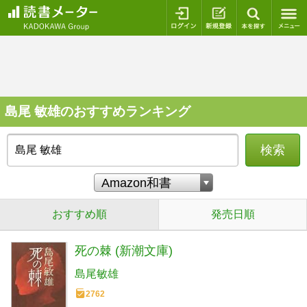
ログイン
新規登録
本を探
島尾 敏雄のおすすめランキング
検索
おすすめ順
発売日順
死の棘 (新潮文庫)
島尾敏雄
2762