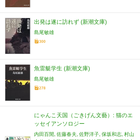
出発は遂に訪れず (新潮文庫)
島尾敏雄
300
魚雷艇学生 (新潮文庫)
島尾敏雄
278
にゃんこ天国（ごきげん文藝）: 猫のエ
ッセイアンソロジー
内田百閒
佐藤春夫
佐野洋子
保坂和志
村山