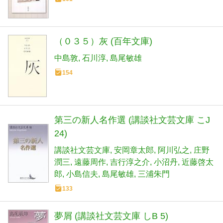
（０３５）灰 (百年文庫)
中島敦
石川淳
島尾敏雄
154
第三の新人名作選 (講談社文芸文庫 こJ
24)
講談社文芸文庫
安岡章太郎
阿川弘之
庄野
潤三
遠藤周作
吉行淳之介
小沼丹
近藤啓太
郎
小島信夫
島尾敏雄
三浦朱門
133
夢屑 (講談社文芸文庫 しB 5)