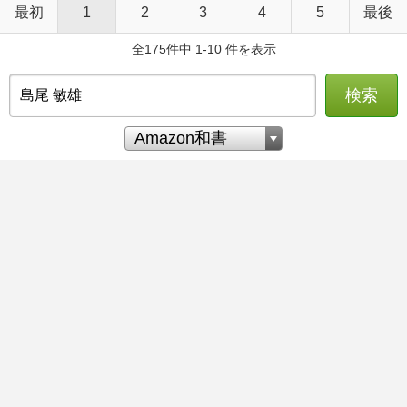
最初
1
2
3
4
5
最後
全175件中 1-10 件を表示
検索