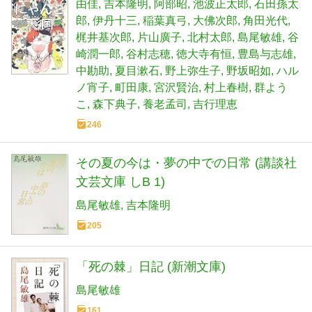
由佳
吉本隆明
阿部昭
池波正太郎
石田孫太
郎
伊丹十三
稲葉真弓
大佛次郎
角田光代
梶井基次郎
片山廣子
北村太郎
島尾敏雄
谷
崎潤一郎
谷村志穂
徳大寺有恒
豊島与志雄
中勘助
夏目漱石
野上弥生子
野坂昭如
ハル
ノ宵子
町田康
宮沢賢治
村上春樹
群よう
こ
森下典子
養老孟司
吉行理恵
246
その夏の今は・夢の中での日常 (講談社
文芸文庫 しB 1)
島尾敏雄
吉本隆明
205
「死の棘」日記 (新潮文庫)
島尾敏雄
161