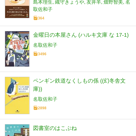
島本理生
織守きょうや
友井羊
畑野智美
名
取佐和子
364
金曜日の本屋さん (ハルキ文庫 な 17-1)
名取佐和子
3496
ペンギン鉄道なくしもの係 ((幻冬舎文
庫))
名取佐和子
2898
図書室のはこぶね