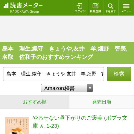
ログイン
新規登録
本を探
島本 理生,織守 きょうや,友井 羊,畑野 智美,
名取 佐和子のおすすめランキング
検索
おすすめ順
発売日順
やるせない昼下がりのご褒美 (ポプラ文
庫 ん 1-23)