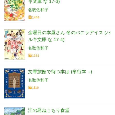
キ文庫 な 17-3)
名取佐和子
1444
金曜日の本屋さん 冬のバニラアイス (ハ
ルキ文庫 な 17-4)
名取佐和子
1331
文庫旅館で待つ本は (単行本 --)
名取佐和子
1110
江の島ねこもり食堂