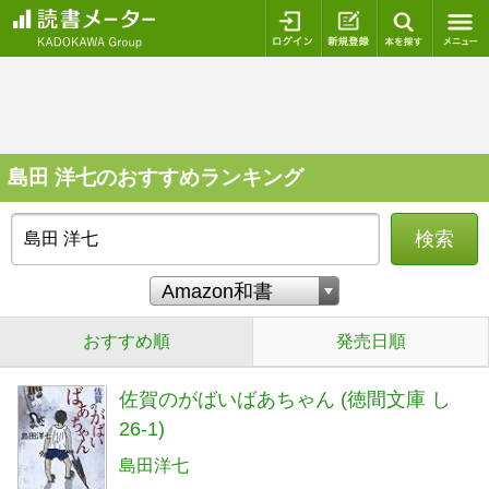
ログイン
新規登録
本を探
島田 洋七のおすすめランキング
検索
おすすめ順
発売日順
佐賀のがばいばあちゃん (徳間文庫 し
26-1)
島田洋七