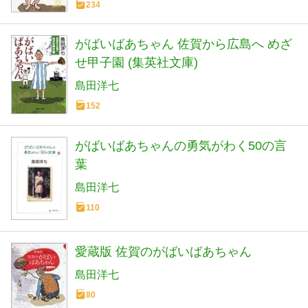
234
がばいばあちゃん 佐賀から広島へ めざ
せ甲子園 (集英社文庫)
島田洋七
152
がばいばあちゃんの勇気がわく50の言
葉
島田洋七
110
愛蔵版 佐賀のがばいばあちゃん
島田洋七
80