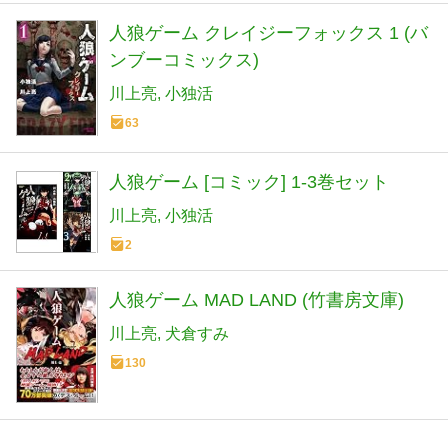
人狼ゲーム クレイジーフォックス 1 (バ
ンブーコミックス)
川上亮
小独活
63
人狼ゲーム [コミック] 1-3巻セット
川上亮
小独活
2
人狼ゲーム MAD LAND (竹書房文庫)
川上亮
犬倉すみ
130