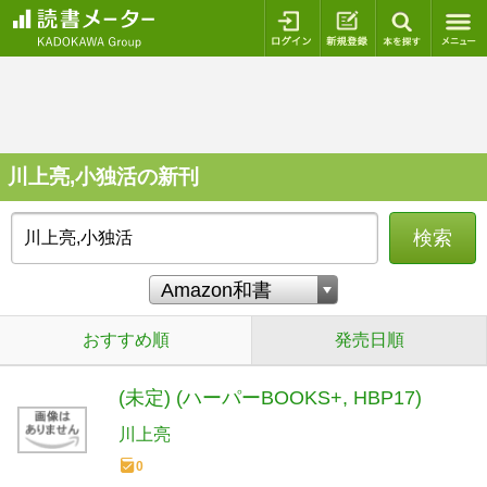
ログイン
新規登録
本を探
川上亮,小独活の新刊
検索
おすすめ順
発売日順
(未定) (ハーパーBOOKS+, HBP17)
川上亮
0