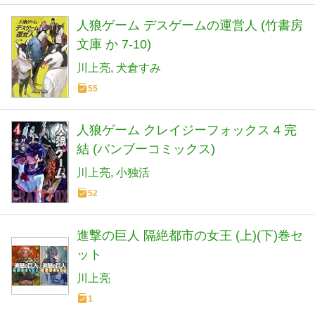
人狼ゲーム デスゲームの運営人 (竹書房
文庫 か 7-10)
川上亮
犬倉すみ
55
人狼ゲーム クレイジーフォックス 4 完
結 (バンブーコミックス)
川上亮
小独活
52
進撃の巨人 隔絶都市の女王 (上)(下)巻セ
ット
川上亮
1