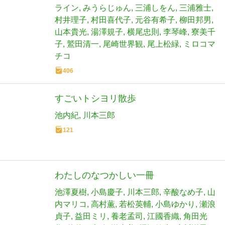
ライン
みうらじゅん
三浦しをん
三浦雅士
村井理子
村田喜代子
元谷有希子
柳田邦男
山本貴光
湯澤規子
横尾忠則
李琴峰
寮美千
子
鷲田清一
尾崎世界観
尾上松緑
ミロコマ
チコ
406
すごいトシヨリ散歩
池内紀
川本三郎
121
わたしのなつかしい一冊
池澤夏樹
小島慶子
川本三郎
辛酸なめ子
山
内マリコ
高村薫
若松英輔
小島ゆかり
瀬浪
貞子
益田ミリ
養老孟司
江國香織
角田光