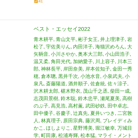
41
ベスト・エッセイ2022
青木耕平
青山文平
彬子女王
井上理津子
岩
松了
宇佐美りん
内田洋子
海猫沢めろん
大
矢鞆音
小川さやか
奥本大三郎
小山田浩子
温又柔
角田光代
加納愛子
川上容子
川本三
郎
神林長平
岸田奈美
岸本佐知子
金田一秀
穂
倉本聰
黒井千次
小池水音
小泉武夫
小
泉凡
斎藤陽道
酒井順子
佐倉統
佐々涼子
沢木耕太郎
椹木野衣
茂山千之丞
柴田一成
志茂田景樹
鈴木聡
鈴木忠平
瀬尾夏美
高樹
のぶ子
高見浩
高村薫
武田砂鉄
田中卓志
田中優子
谷慶子
辻真先
夏井いつき
二宮敦
人
林真理子
原田宗典
藤沢周
ブレイディみ
かこ
ほしよりこ
星野博美
堀江敏幸
万城目
学
町田康
松浦寿輝
松本猛
マライ・メント