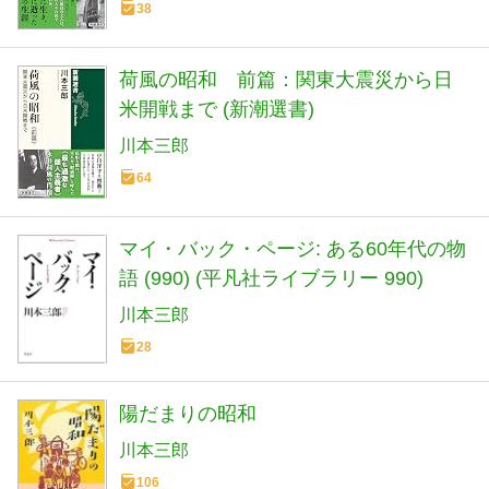
38
荷風の昭和 前篇：関東大震災から日
米開戦まで (新潮選書)
川本三郎
64
マイ・バック・ページ: ある60年代の物
語 (990) (平凡社ライブラリー 990)
川本三郎
28
陽だまりの昭和
川本三郎
106