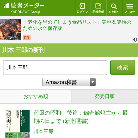
ログイン
新規登録
本を探
川本 三郎の新刊
検索
おすすめ順
発売日順
荷風の昭和 後篇：偏奇館焼亡から最
期の日まで (新潮選書)
川本三郎