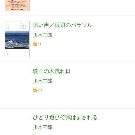
遠い声／浜辺のパラソル
川本三郎
11
映画の木洩れ日
川本三郎
23
ひとり遊びぞ我はまされる
川本三郎