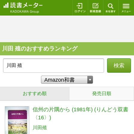
ログイン
新規登録
本を探
川田 殖のおすすめランキング
検索
おすすめ順
発売日順
信州の片隅から (1981年) (りんどう双書
〈16〉)
川田殖