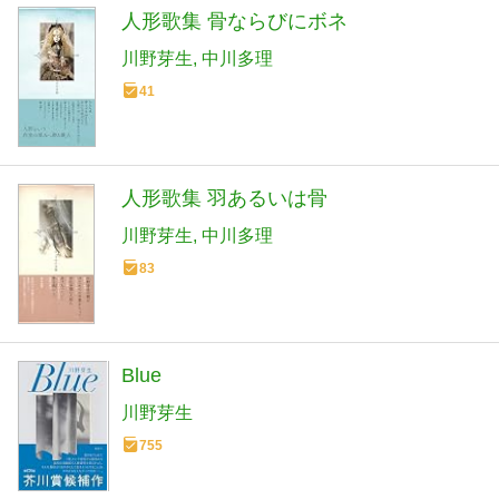
人形歌集 骨ならびにボネ
川野芽生
中川多理
41
人形歌集 羽あるいは骨
川野芽生
中川多理
83
Blue
川野芽生
755