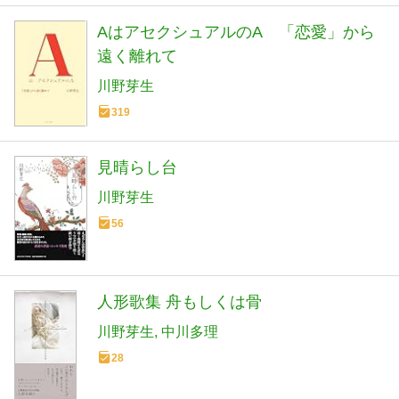
AはアセクシュアルのA 「恋愛」から
遠く離れて
川野芽生
319
見晴らし台
川野芽生
56
人形歌集 舟もしくは骨
川野芽生
中川多理
28