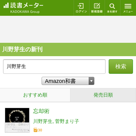
ログイン
新規登録
本を探
川野芽生の新刊
検索
おすすめ順
発売日順
忘却術
川野芽生
菅野まり子
30