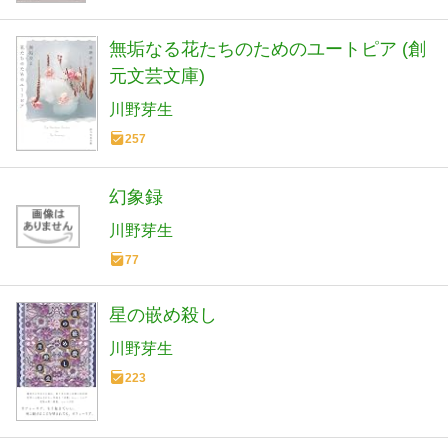
無垢なる花たちのためのユートピア (創
元文芸文庫)
川野芽生
257
幻象録
川野芽生
77
星の嵌め殺し
川野芽生
223