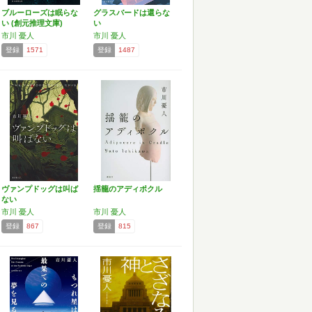
ブルーローズは眠らな
グラスバードは還らな
い (創元推理文庫)
い
市川 憂人
市川 憂人
登録
1571
登録
1487
ヴァンプドッグは叫ば
揺籠のアディポクル
ない
市川 憂人
市川 憂人
登録
867
登録
815