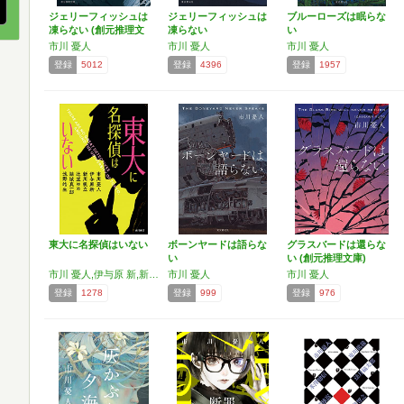
ジェリーフィッシュは
ジェリーフィッシュは
ブルーローズは眠らな
凍らない (創元推理文
凍らない
い
庫)
市川 憂人
市川 憂人
市川 憂人
登録
5012
登録
4396
登録
1957
東大に名探偵はいない
ボーンヤードは語らな
グラスバードは還らな
い
い (創元推理文庫)
市川 憂人,伊与原 新,新川 帆立,辻堂 ゆめ,結城 真一郎,浅野 皓生
市川 憂人
市川 憂人
登録
1278
登録
999
登録
976