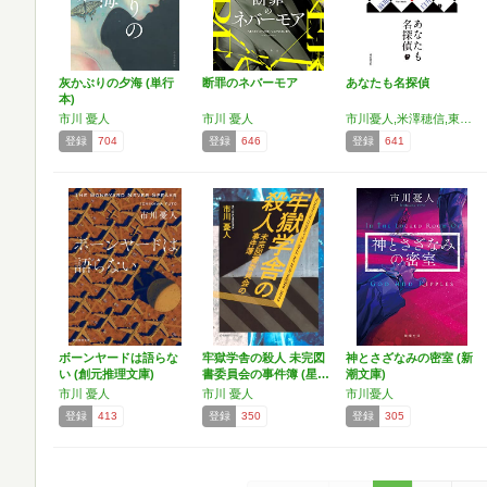
灰かぶりの夕海 (単行
断罪のネバーモア
あなたも名探偵
本)
市川 憂人
市川 憂人
市川憂人,米澤穂信,東川篤哉,麻耶雄嵩,法月綸太郎,白井智之
登録
704
登録
646
登録
641
ボーンヤードは語らな
牢獄学舎の殺人 未完図
神とさざなみの密室 (新
い (創元推理文庫)
書委員会の事件簿 (星…
潮文庫)
市川 憂人
市川 憂人
市川憂人
登録
413
登録
350
登録
305