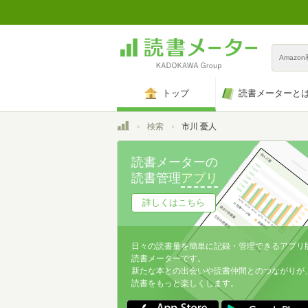
Amazo
トップ
読書メーターと
トップ
検索
市川 憂人
読書メーターの
読書管理
アプリ
詳しくはこちら
日々の読書量を簡単に記録・管理できるアプリ
読書メーターです。
新たな本との出会いや読書仲間とのつながりが
読書をもっと楽しくします。