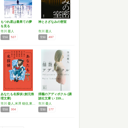
もつれ星は最果ての夢
神とさざなみの密室
を見る
市川 憂人
市川 憂人
登録
527
登録
497
あなたも名探偵 (創元推
揺籠のアディポクル (講
理文庫)
談社文庫 い 159…
市川 憂人,米澤 穂信,東川 篤哉,麻耶 雄嵩,法月 綸太郎
市川 憂人
登録
304
登録
177