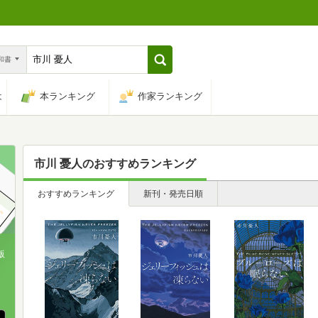
n和書
は
本ランキング
作家ランキング
市川 憂人
のおすすめランキング
おすすめランキング
新刊・発売日順
版
、