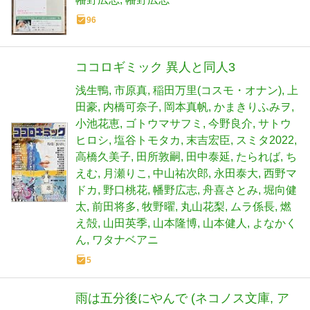
96
ココロギミック 異人と同人3
浅生鴨
市原真
稲田万里(コスモ・オナン)
上
田豪
内橋可奈子
岡本真帆
かまきりふみヲ
小池花恵
ゴトウマサフミ
今野良介
サトウ
ヒロシ
塩谷トモタカ
末吉宏臣
スミタ2022
高橋久美子
田所敦嗣
田中泰延
たられば
ち
えむ
月瀬りこ
中山祐次郎
永田泰大
西野マ
ドカ
野口桃花
幡野広志
舟喜さとみ
堀向健
太
前田将多
牧野曜
丸山花梨
ムラ係長
燃
え殻
山田英季
山本隆博
山本健人
よなかく
ん
ワタナベアニ
5
雨は五分後にやんで (ネコノス文庫, ア