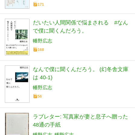
171
だいたい人間関係で悩まされる #なん
で僕に聞くんだろう。
幡野広志
168
なんで僕に聞くんだろう。 (幻冬舎文庫
は 40-1)
幡野広志
56
ラブレター: 写真家が妻と息子へ贈った
48通の手紙
幡野広志
幡野広志