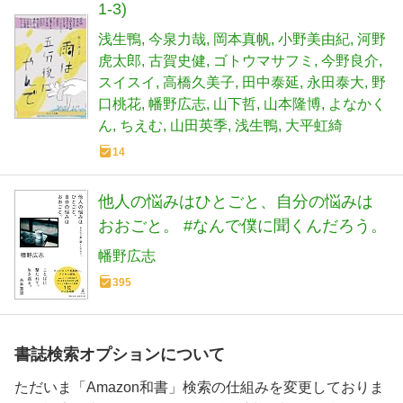
1-3)
浅生鴨
今泉力哉
岡本真帆
小野美由紀
河野
虎太郎
古賀史健
ゴトウマサフミ
今野良介
スイスイ
高橋久美子
田中泰延
永田泰大
野
口桃花
幡野広志
山下哲
山本隆博
よなかく
ん
ちえむ
山田英季
浅生鴨
大平虹綺
14
他人の悩みはひとごと、自分の悩みは
おおごと。 #なんで僕に聞くんだろう。
幡野広志
395
書誌検索オプションについて
ただいま「Amazon和書」検索の仕組みを変更しておりま