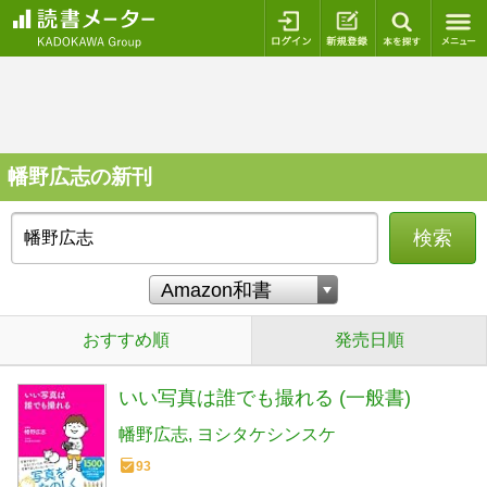
ログイン
新規登録
本を探
幡野広志の新刊
検索
おすすめ順
発売日順
いい写真は誰でも撮れる (一般書)
幡野広志
ヨシタケシンスケ
93