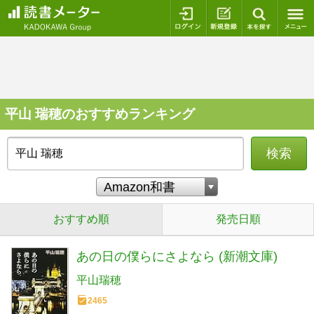
ログイン
新規登録
本を探
平山 瑞穂のおすすめランキング
検索
おすすめ順
発売日順
あの日の僕らにさよなら (新潮文庫)
平山瑞穂
2465