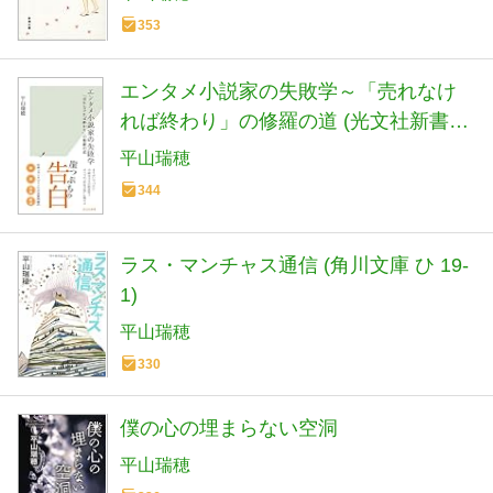
353
エンタメ小説家の失敗学～「売れなけ
れば終わり」の修羅の道 (光文社新書
1239)
平山瑞穂
344
ラス・マンチャス通信 (角川文庫 ひ 19-
1)
平山瑞穂
330
僕の心の埋まらない空洞
平山瑞穂