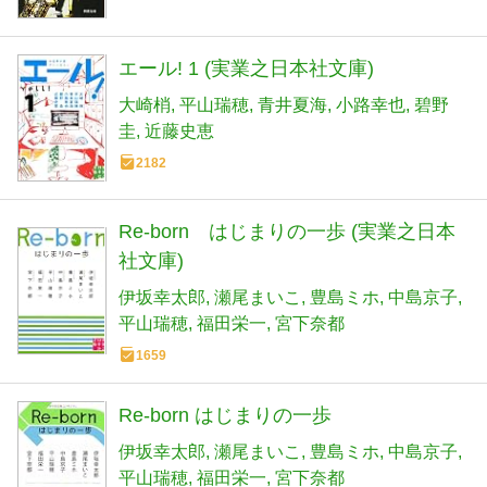
エール! 1 (実業之日本社文庫)
大崎梢
平山瑞穂
青井夏海
小路幸也
碧野
圭
近藤史恵
2182
Re-born はじまりの一歩 (実業之日本
社文庫)
伊坂幸太郎
瀬尾まいこ
豊島ミホ
中島京子
平山瑞穂
福田栄一
宮下奈都
1659
Re-born はじまりの一歩
伊坂幸太郎
瀬尾まいこ
豊島ミホ
中島京子
平山瑞穂
福田栄一
宮下奈都