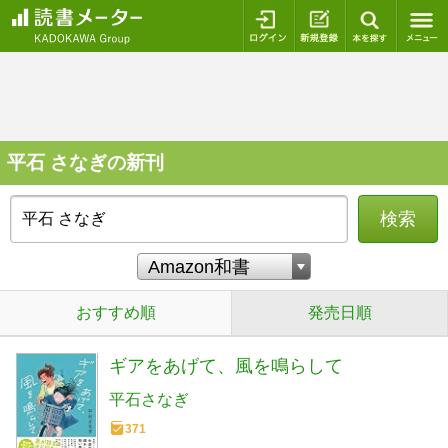
ログイン
新規登録
本を探
平石 さなぎの新刊
検索
おすすめ順
発売日順
ギアをあげて、風を鳴らして
平石さなぎ
371