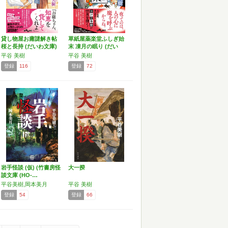
貸し物屋お庸謎解き帖
草紙屋薬楽堂ふしぎ始
桜と長持 (だいわ文庫)
末 凍月の眠り (だい
わ…
平谷 美樹
平谷 美樹
登録
116
登録
72
岩手怪談 (仮) (竹書房怪
大一揆
談文庫 (HO-…
平谷美樹,岡本美月
平谷 美樹
登録
54
登録
66