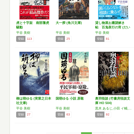
虎と十字架 南部藩虎
大一揆 (角川文庫)
貸し物屋お庸謎解き
騒動
帖 百鬼夜行の宵 (だい
わ…
平谷 美樹
平谷 美樹
平谷 美樹
登録
113
登録
25
登録
81
柳は萌ゆる (実業之日本
国萌ゆる 小説 原敬
奥羽怪談 (竹書房怪談文
社文庫)
庫 HO 504)
平谷 美樹
平谷 美樹
黒木 あるじ,小田 イ輔,高田 公太,斉木 京,大谷 雪菜,津村 しおり,平谷 美樹,鷲羽 大介,鶴乃 大助,葛西 俊和
登録
27
登録
63
登録
92