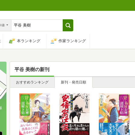
n和書
は
本ランキング
作家ランキング
平谷 美樹
の新刊
おすすめランキング
新刊・発売日順
版
、