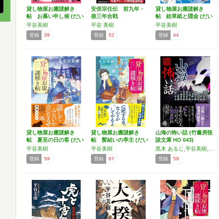
貸し物屋お庸謎解き
安倍宗任伝 前九年・
貸し物屋お庸謎解き
帖 お慕い申し候 (だい
後三年合戦
帖 絵草紙と隠金 (だい
わ…
わ…
平谷美樹
平谷 美樹
平谷美樹
登録
39
登録
52
登録
44
貸し物屋お庸謎解き
貸し物屋お庸謎解き
山海の怖い話 (竹書房怪
帖 夏至の日の客 (だい
帖 髪結いの亭主 (だい
談文庫 HO 643)
わ…
わ…
平谷美樹
平谷美樹
黒木 あるじ,平谷美樹,小原 猛,鈴木 捧,若本衣織,春南 灯,小田イ輔,鈴堂雲雀,葛西俊和,戸神重明,つくね乱蔵,神沼三平太
登録
59
登録
67
登録
59