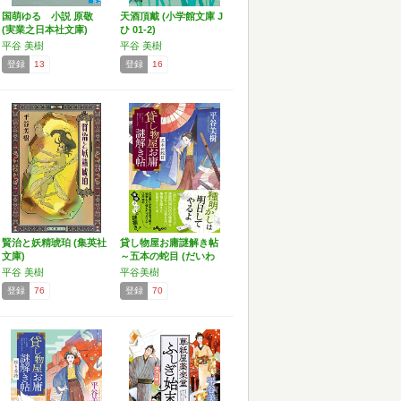
国萌ゆる 小説 原敬
天酒頂戴 (小学館文庫 J
(実業之日本社文庫)
ひ 01-2)
平谷 美樹
平谷 美樹
登録
13
登録
16
賢治と妖精琥珀 (集英社
貸し物屋お庸謎解き帖
文庫)
～五本の蛇目 (だいわ
文…
平谷 美樹
平谷美樹
登録
76
登録
70