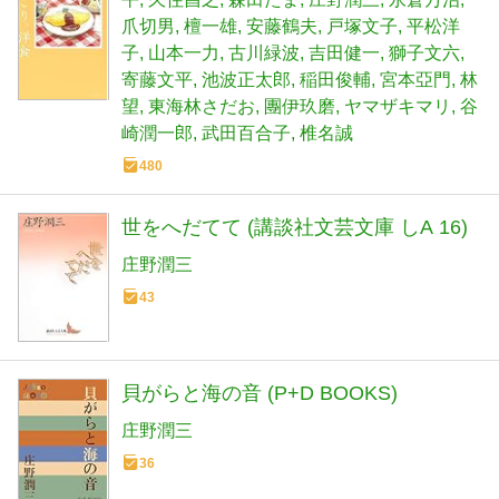
爪切男
檀一雄
安藤鶴夫
戸塚文子
平松洋
子
山本一力
古川緑波
吉田健一
獅子文六
寄藤文平
池波正太郎
稲田俊輔
宮本亞門
林
望
東海林さだお
團伊玖磨
ヤマザキマリ
谷
崎潤一郎
武田百合子
椎名誠
480
世をへだてて (講談社文芸文庫 しA 16)
庄野潤三
43
貝がらと海の音 (P+D BOOKS)
庄野潤三
36