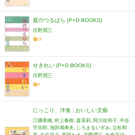
庭のつるばら (P+D BOOKS)
庄野潤三
12
せきれい (P+D BOOKS)
庄野潤三
9
にっこり、洋食 ; おいしい文藝
江國香織
村上春樹
森茉莉
阿川佐和子
中谷
宇吉郎
池田満寿夫
じろまるいずみ
立松和
平
久住昌之
森田たま
庄野潤三
永倉万治