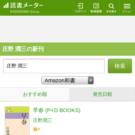
ログイン
新規登録
本を探
庄野 潤三の新刊
検索
おすすめ順
発売日順
早春 (P+D BOOKS)
庄野潤三
8