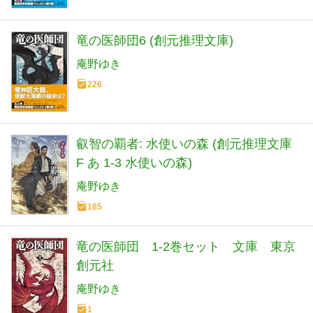
竜の医師団6 (創元推理文庫)
庵野ゆき
226
叡智の覇者: 水使いの森 (創元推理文庫
F あ 1-3 水使いの森)
庵野ゆき
185
竜の医師団 1-2巻セット 文庫 東京
創元社
庵野ゆき
1