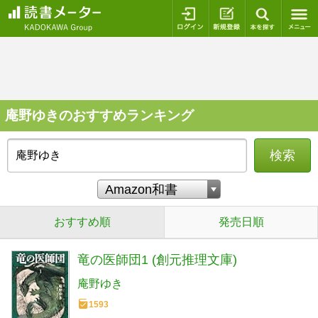
ログイン
新規登録
本を探
庵野ゆきのおすすめランキング
検索
おすすめ順
発売日順
竜の医師団1 (創元推理文庫)
庵野ゆき
1593