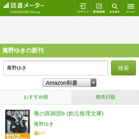
ログイン
新規登録
本を探
庵野ゆきの新刊
検索
おすすめ順
発売日順
竜の医師団6 (創元推理文庫)
庵野ゆき
217