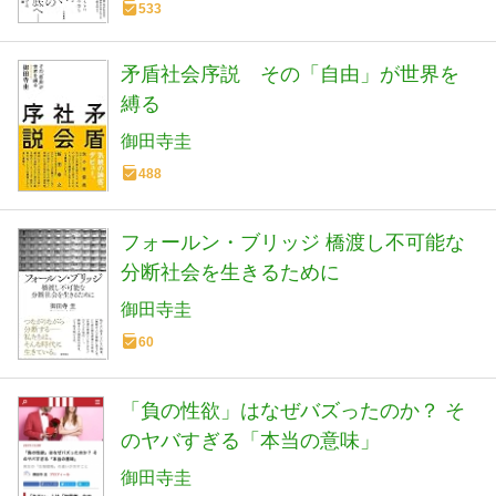
533
矛盾社会序説 その「自由」が世界を
縛る
御田寺圭
488
フォールン・ブリッジ 橋渡し不可能な
分断社会を生きるために
御田寺圭
60
「負の性欲」はなぜバズったのか？ そ
のヤバすぎる「本当の意味」
御田寺圭